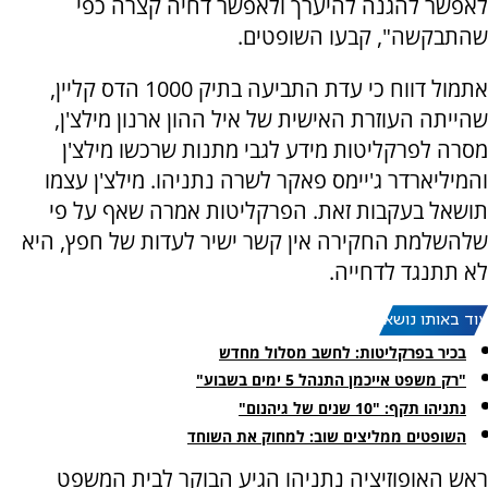
לאפשר להגנה להיערך ולאפשר דחיה קצרה כפי
שהתבקשה", קבעו השופטים.
אתמול דווח כי עדת התביעה בתיק 1000 הדס קליין,
שהייתה העוזרת האישית של איל ההון ארנון מילצ'ן,
מסרה לפרקליטות מידע לגבי מתנות שרכשו מילצ'ן
והמיליארדר ג'יימס פאקר לשרה נתניהו. מילצ'ן עצמו
תושאל בעקבות זאת. הפרקליטות אמרה שאף על פי
שלהשלמת החקירה אין קשר ישיר לעדות של חפץ, היא
לא תתנגד לדחייה.
עוד באותו נושא:
בכיר בפרקליטות: לחשב מסלול מחדש
"רק משפט אייכמן התנהל 5 ימים בשבוע"
נתניהו תקף: "10 שנים של גיהנום"
השופטים ממליצים שוב: למחוק את השוחד
ראש האופוזיציה נתניהו הגיע הבוקר לבית המשפט