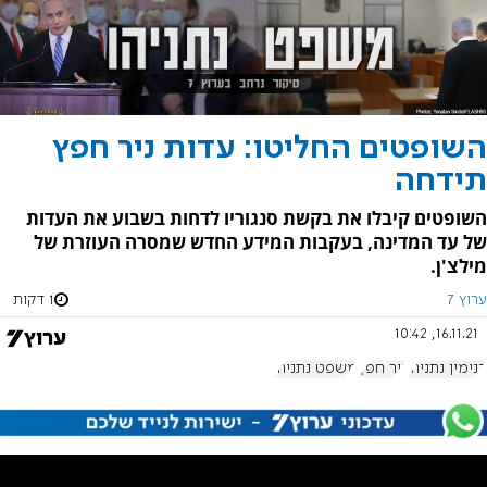
השופטים החליטו: עדות ניר חפץ
תידחה
השופטים קיבלו את בקשת סנגוריו לדחות בשבוע את העדות
של עד המדינה, בעקבות המידע החדש שמסרה העוזרת של
מילצ'ן.
ערוץ 7
1 דקות
16.11.21, 10:42
בנימין נתניהו
ניר חפץ
משפט נתניהו