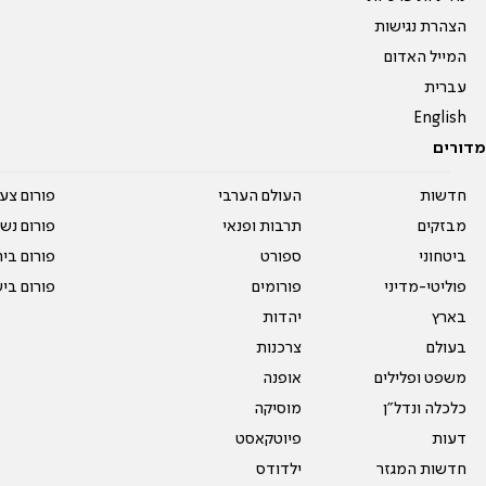
הצהרת נגישות
המייל האדום
עברית
English
מדורים
חדשות
העולם הערבי
פורום צע
מבזקים
תרבות ופנאי
פורום נשו
ביטחוני
ספורט
פורום בי
פוליטי-מדיני
פורומים
פורום בי
בארץ
יהדות
בעולם
צרכנות
משפט ופלילים
אופנה
כלכלה ונדל"ן
מוסיקה
דעות
פיוטקאסט
חדשות המגזר
ילדודס