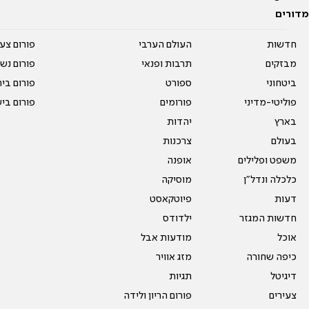
מדורים
חדשות
העולם הערבי
פורום צע
מבזקים
תרבות ופנאי
פורום נשו
ביטחוני
ספורט
פורום בי
פוליטי-מדיני
פורומים
פורום בי
בארץ
יהדות
בעולם
צרכנות
משפט ופלילים
אופנה
כלכלה ונדל"ן
מוסיקה
דעות
פיוטקאסט
חדשות המגזר
ילדודס
אוכל
מודעות אבל
כיפה שחורה
מזג אוויר
דיגיטל
תגיות
צעירים
פורום הריון ולידה