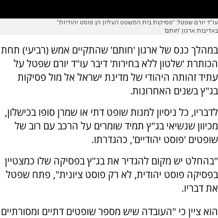
עו"ד יורם שפטל: "פסיקות בית המשפט העליון הן פוסט יהודיות"
באדיבות ארגון 'חותם'
במהלך כנס של ארגון 'חותם' שהתקיים אמש (רביעי) תחת
הכותרת 'שלטון ללא בחירות' דיבר עו"ד יורם שפטל על
עתיד זהותה היהודי של מדינת ישראל אל מול פסיקות
בג"ץ בשנים האחרונות.
לדבריו, כל ניסיון למנות שופט דתי או שמרן סופו בכישלון,
מכיוון שנשיאי בג"ץ תמיד שומרים על הרכב עם רוב של
שופטים 'פוסט יהודיים', כהגדרתו.
"בהחלט יש מקום להגדיר את בג"ץ בפסיקה שלו כמצטיין
בפסיקה פוסט יהודית, לא רק פוסט ציונית", פתח שפטל
את דבריו.
הוא ציין כי "העובדה שיש מספר שופטים דתיים ומסורתיים