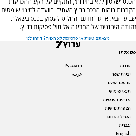
הכנס 'שלטון ללא בחירות', התקיים על רקע ההכרעות
הקרבות בזהות הרכב בג"ץ העתידי בוועדה למינוי שופטים
שבוע הבא. ארגון 'חותם' החליט לעסוק בכנס בשאלת
זהותה היהודית של המדינה אל מול פסיקות בג"ץ.
מצאתם טעות או פרסומת לא ראויה? דווחו לנו
פנו אלינו
אודות
Pусский
יצירת קשר
عربية
פרסמו אצלנו
תנאי שימוש
מדיניות פרטיות
הצהרת נגישות
המייל האדום
עברית
English