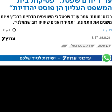
עו"ד יורם שפטל: "פסיקות בית
המשפט העליון הן פוסט יהודיות"
בכנס 'חותם' אמר עו"ד שפטל כי השופטים הדתיים בבג"ץ אינם
משנים את התמונה. "תמיד דואגים שיהיה רוב שמאלני".
ערוץ 7
1 דקות
18.11.21, 8:57
יורם שפטל
בית המשפט העליון
חותם