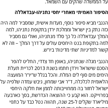
על הממשלה שהקים עם השמאל.
הסיפור האמיתי מאחרי יחסי נתניהו-עבדאללה
הנגבי מביא סיפור נוסף, מעדות אישית, שמסביר למה היה
כזה נתק בין ישראל וממלכת ירדן בתקופת נתניהו, למה
המלך עבדאללה כל כך סלד מנתניהו, ואולי גם מסביר
למה בתקופת בנט היחסים עולים על דרך המלך – וזה לא
קשור למדיניות 'שתי מדינות' ביו"ש.
הנגבי מגלה שנתניהו, באופן חד צדדי, החליט להפר
הסכם שישראל וירדן חתמו בשנת 2013 לכריית תעלת
הימים מים סוף לים המלח. והכל בגלל ש"יו"ר המועצה
הלאומית לכלכלה, ד"ר אבי שמחון, גיבש עמדה שלפיה על
ישראל לחזור בה ממחוייבותה לממן את חלקה היחסי
בפרוייקט. הוא קבע כי ההוצאה הנדרשת, בסך כארבעה
מיליארד שקלים ל-25 שנה, תהווה נטל כבד על כתפי