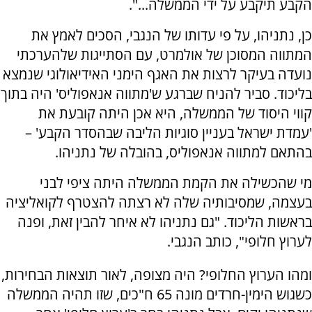
הקבע תיקבע על ידי הממשלה...".
כן, נתניהו, על פי עדותו של הנגבי, הסכים לאמץ את
המתווה המסוכן של אולמרט, עם הסתייגות שלהערכתי
נועדה בעיקר לרצות את האגף הימני האידיאולוגי שנמצא
בליכוד. סביר להניח שברגע ש'מתווה אנאפוליס' היה בתוך
קווי היסוד של הממשלה, היא אכן היתה קובעת את
'עמדת ישראל בעניין סוגיות הליבה שבהסדר הקבע' –
בהתאם למתווה אנאפוליס, בהובלה של נתניהו.
מי שהכשילה את הקמת הממשלה היתה ציפי לבני
בעצמה, שמסיבותיה שלה לא רצתה להצטרף לקואליציה
בראשות הליכוד. "גם נתניהו לא איחר להבין זאת, ופנה
לערוץ חלופי", כותב הנגבי.
ומהו הערוץ החלופי? היה מצופה, לאור תוצאות הבחירות,
כשגוש הימין-חרדים מונה 65 ח"כים, שזו תהיה הממשלה