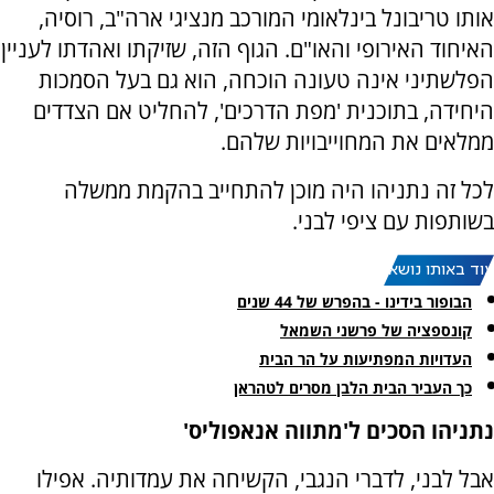
אותו טריבונל בינלאומי המורכב מנציגי ארה"ב, רוסיה,
האיחוד האירופי והאו"ם. הגוף הזה, שזיקתו ואהדתו לעניין
הפלשתיני אינה טעונה הוכחה, הוא גם בעל הסמכות
היחידה, בתוכנית 'מפת הדרכים', להחליט אם הצדדים
ממלאים את המחוייבויות שלהם.
לכל זה נתניהו היה מוכן להתחייב בהקמת ממשלה
בשותפות עם ציפי לבני.
עוד באותו נושא:
הבופור בידינו - בהפרש של 44 שנים
קונספציה של פרשני השמאל
העדויות המפתיעות על הר הבית
כך העביר הבית הלבן מסרים לטהראן
נתניהו הסכים ל'מתווה אנאפוליס'
אבל לבני, לדברי הנגבי, הקשיחה את עמדותיה. אפילו