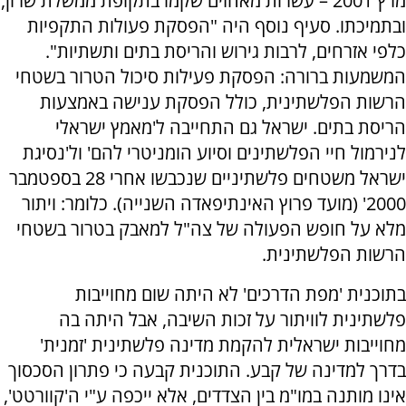
מרץ 2001 – עשרות מאחזים שקמו בתקופת ממשלת שרון,
ובתמיכתו. סעיף נוסף היה "הפסקת פעולות התקפיות
כלפי אזרחים, לרבות גירוש והריסת בתים ותשתיות".
המשמעות ברורה: הפסקת פעילות סיכול הטרור בשטחי
הרשות הפלשתינית, כולל הפסקת ענישה באמצעות
הריסת בתים. ישראל גם התחייבה ל'מאמץ ישראלי
לנירמול חיי הפלשתינים וסיוע הומניטרי להם' ול'נסיגת
ישראל משטחים פלשתיניים שנכבשו אחרי 28 בספטמבר
2000' (מועד פרוץ האינתיפאדה השנייה). כלומר: ויתור
מלא על חופש הפעולה של צה"ל למאבק בטרור בשטחי
הרשות הפלשתינית.
בתוכנית 'מפת הדרכים' לא היתה שום מחוייבות
פלשתינית לוויתור על זכות השיבה, אבל היתה בה
מחוייבות ישראלית להקמת מדינה פלשתינית 'זמנית'
בדרך למדינה של קבע. התוכנית קבעה כי פתרון הסכסוך
אינו מותנה במו"מ בין הצדדים, אלא ייכפה ע"י ה'קוורטט',