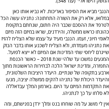
המשק הישראלי" (עמ' 348).
הנגבי מביא את הסיפור באריכות. לא נביא אותו כאן
במלואו, אלא רק את השורה התחתונה: נתניהו עשה הכל
לטרפד את ההסכם שכבר היה חתום, שנחתם בתקופת
כהונתו כראש ממשלה, והירדנים, שראו במיזם הזה מיזם
לאומי חיוני, זעמו. הנגבי מעיד על עצמו שלא הצליח להזיז
את נתניהו מעמדתו, ולא הצליח לשכנע אותו בדבר הנזק
שייגרם ליחסי שתי המדינות אם המיזם לא ייצא לפועל.
המגעים נמשכו עד שלהי שנת 2018 – כאשר הכנסת
התפזרה, ומדינת ישראל הלכה לבחירות הראשונות מתוך
ארבע בתקופה של שנתיים. היעדר היציבות השלטונית,
והיעדר היכולת של נתניהו להקים ממשלה יציבה, מנעו
את התקדמות המיזם עד היום. בארמון המלך עבדאללה
לא סלחו על כך לנתניהו.
אין לי מושג על מה שוחחו בנט ומלך ירדן בפגישתם, ומה