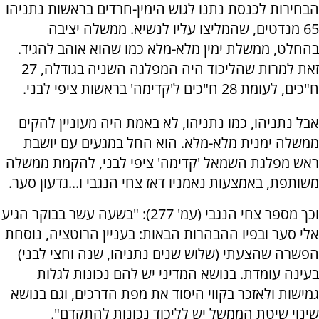
הבחירות לכנסת נתנו לגוש הימין-חרדים בראשות נתניהו
65 מנדטים, שהמליצו עליו לנשיא. ממשלה יציבה
בהחלט, ממשלת ימין מלא-מלא כמו שהוא אוהב להגיד.
זאת למרות שהליכוד היה המפלגה השניה בגודלה, 27
ח"כים, לעומת 28 ח"כים ל'קדימה' בראשות ציפי לבני.
אבל נתניהו, כמו נתניהו, לא באמת היה מעוניין להקים
ממשלה ימנית מלא-מלא. הוא החל במגעים עם יושבת
ראש מפלגת השמאל 'קדימה' ציפי לבני, להקמת ממשלה
משותפת, באמצעות נאמניו דאז צחי הנגבי ו...גדעון סער.
וכך מספר צחי הנגבי (עמ' 277): "בשעה עשר בבוקר הגיע
אלי סער ובפיו ההבהרות הבאות: בעניין הרוטציה, נוסחת
הפשרה שהצעתי (שלוש שנים נתניהו, שנה וחצי לבני)
בעינה עומדת. בנושא המדיני יש להם נכונות לגלות
גמישות ולאזכר בקווי היסוד את מפת הדרכים, וגם בנושא
שינוי שיטת הממשל יש לליכוד נכונות להתקדם".