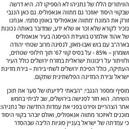
הוויתורים הללו של נתניהו לא הספיקו לה. היא דרשה
שבקווי היסוד יאוזכר גם מתווה אנאפוליס. גם כאן הנגבי
זורק את המונח 'מתווה אנאפוליס' באופן סתמי. אנחנו
נזכיר לקורא שלא זכר או שלא ידע, שמדובר באותה נכונות
של אהוד אולמרט בוועידת הפיסגה בעיר אנאפוליס
בארה"ב עם בוש ואבו-מאזן, לנסיגה מרוב שטחי יהודה
ושומרון – 85% - על בסיס קווי 67' תוך חילופי שטחים,
ולוויתור על ריבונות ישראלית במזרח ירושלים כולל העיר
העתיקה, כולל הפיכת ירושלים לשתי בירות – בירת מדינת
ישראל ובירת המדינה הפלשתינית שתקום.
מוסיף ומספר הנגבי: "הבאתי לידיעתו של סער את תוכן
השיחה. הוא חזר לפגישה בירושלים, שב לביתי בחמש
אחר הצהריים ופירט בפני את עמדות החדשה של נתניהו:
מוכנים לאיזכור מתווה אנאפוליס, ואולם יובהר בקווי היסוד
כי עמדתה של ישראל בעניין סוגיות הליבה שבהסדר