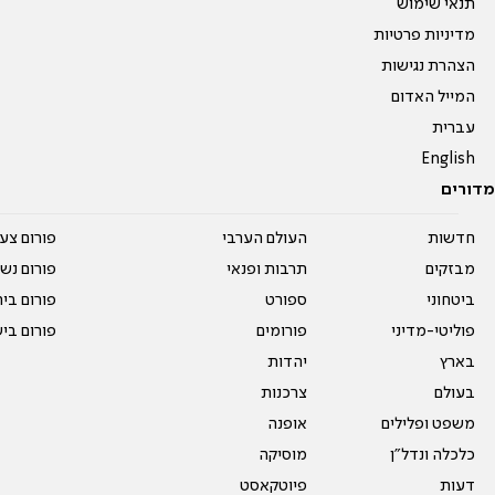
תנאי שימוש
מדיניות פרטיות
הצהרת נגישות
המייל האדום
עברית
English
מדורים
חדשות
העולם הערבי
פורום צע
מבזקים
תרבות ופנאי
פורום נשו
ביטחוני
ספורט
פורום בי
פוליטי-מדיני
פורומים
פורום בי
בארץ
יהדות
בעולם
צרכנות
משפט ופלילים
אופנה
כלכלה ונדל"ן
מוסיקה
דעות
פיוטקאסט