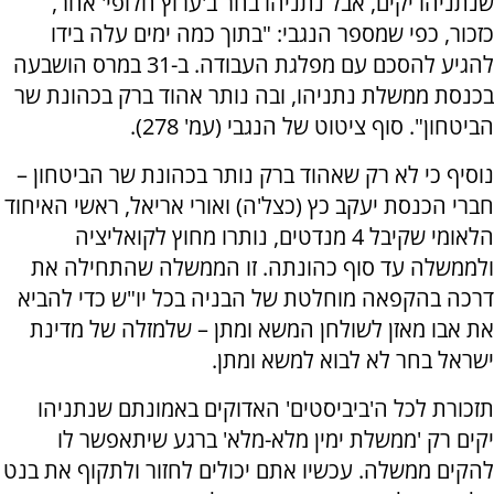
שנתניהו יקים, אבל נתניהו בחר ב'ערוץ חלופי' אחר,
כזכור, כפי שמספר הנגבי: "בתוך כמה ימים עלה בידו
להגיע להסכם עם מפלגת העבודה. ב-31 במרס הושבעה
בכנסת ממשלת נתניהו, ובה נותר אהוד ברק בכהונת שר
הביטחון". סוף ציטוט של הנגבי (עמ' 278).
נוסיף כי לא רק שאהוד ברק נותר בכהונת שר הביטחון –
חברי הכנסת יעקב כץ (כצל'ה) ואורי אריאל, ראשי האיחוד
הלאומי שקיבל 4 מנדטים, נותרו מחוץ לקואליציה
ולממשלה עד סוף כהונתה. זו הממשלה שהתחילה את
דרכה בהקפאה מוחלטת של הבניה בכל יו"ש כדי להביא
את אבו מאזן לשולחן המשא ומתן – שלמזלה של מדינת
ישראל בחר לא לבוא למשא ומתן.
תזכורת לכל ה'ביביסטים' האדוקים באמונתם שנתניהו
יקים רק 'ממשלת ימין מלא-מלא' ברגע שיתאפשר לו
להקים ממשלה. עכשיו אתם יכולים לחזור ולתקוף את בנט