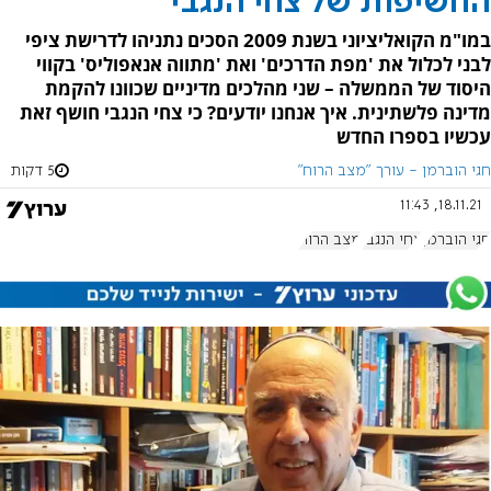
החשיפות של צחי הנגבי
במו"מ הקואליציוני בשנת 2009 הסכים נתניהו לדרישת ציפי
לבני לכלול את 'מפת הדרכים' ואת 'מתווה אנאפוליס' בקווי
היסוד של הממשלה – שני מהלכים מדיניים שכוונו להקמת
מדינה פלשתינית. איך אנחנו יודעים? כי צחי הנגבי חושף זאת
עכשיו בספרו החדש
חגי הוברמן - עורך ״מצב הרוח״
5 דקות
18.11.21, 11:43
חגי הוברמן
צחי הנגבי
מצב הרוח