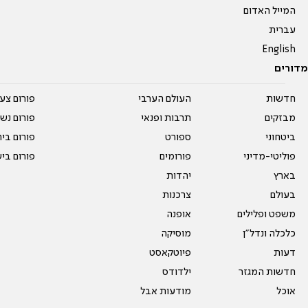
המייל האדום
עברית
English
מדורים
חדשות
העולם הערבי
פורום צע
מבזקים
תרבות ופנאי
פורום נשו
ביטחוני
ספורט
פורום בי
פוליטי-מדיני
פורומים
פורום בי
בארץ
יהדות
בעולם
צרכנות
משפט ופלילים
אופנה
כלכלה ונדל"ן
מוסיקה
דעות
פיוטקאסט
חדשות המגזר
ילדודס
אוכל
מודעות אבל