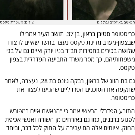
הנאשם באיומים ובת זוגו
צילום: משטרת טקסס
כריסטופר סטיבן בראון, בן 37, תושב העיר אמרילו
שבצפון-מערב מדינת טקסס נעצר בחשד שאיים לרצוח
שלושה בכירים בחסידות חב”ד בניו יורק ואיים גם על בני
משפחותיהם, כך מסר משרד התביעה הפדרלית בצפון
טקסס.
גם בת הזוג של בראון, רבקה ג’ונס בת 28, נעצרה, לאחר
שתקפה את הסוכנים הפדרליים שהגיעו לעצור את
כריסטופר.
התובע הפדרלי הראשי אמר כי "הנאשם איים במפורש
לפגוע ברבנים, כמו גם באזרחים מן השורה ואנשי אכיפת
החוק. איומים אלה הם עבירה על החוק לכל דבר, וביחד