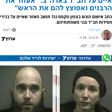
איים על חב"ד בארה"ב: "אעוור את
הרבנים ואפוצץ להם את הראש"
כתב אישום הוגש בצפון טקסס נגד תושב האזור שאיים על בכירי
חסידות חב"ד ובני משפחותיהם.
ניצן קידר
1 דקות
12.12.21, 11:58
אנטישמיות
חב"ד
טקסס