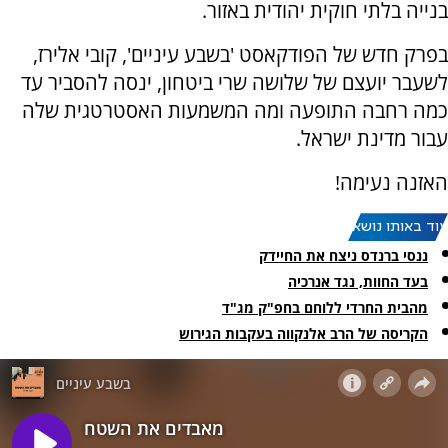
בנייה בלתי חוקית יהודית באזור.
בפרק חדש של הפודקאסט 'בשבע עיניים', קובי אלירז,
לשעבר יועצם של שלושה שרי ביטחון, ינסה להסביר עד
כמה רחבה התופעה ומה המשמעות האסטרטגית שלה
עבור מדינת ישראל.
האזנה נעימה!
עוד באותו נושא:
ננסי ברנדס ניצח את החיידק
בעד החוות, נגד אנרכיה
מהבית החרדי ללוחם בחפ"ק מג"ד
הקריסה של הרב אלנקווה בעקבות הגירוש