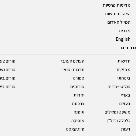
מדיניות פרטיות
הצהרת נגישות
המייל האדום
עברית
English
מדורים
חדשות
העולם הערבי
פורום צע
מבזקים
תרבות ופנאי
פורום נשו
ביטחוני
ספורט
פורום בי
פוליטי-מדיני
פורומים
פורום בי
בארץ
יהדות
בעולם
צרכנות
משפט ופלילים
אופנה
כלכלה ונדל"ן
מוסיקה
דעות
פיוטקאסט