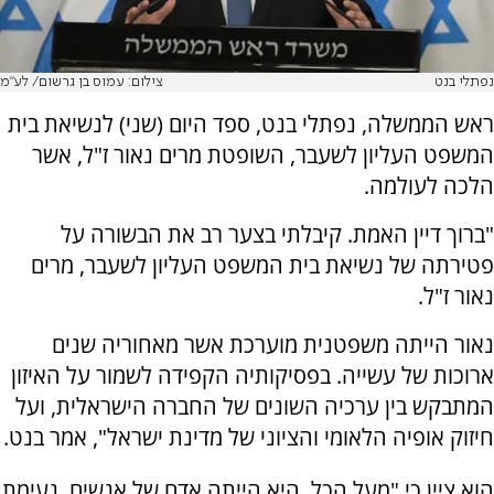
נפתלי בנט
צילום: עמוס בן גרשום/ לע"מ
ראש הממשלה, נפתלי בנט, ספד היום (שני) לנשיאת בית
המשפט העליון לשעבר, השופטת מרים נאור ז"ל, אשר
הלכה לעולמה.
"ברוך דיין האמת. קיבלתי בצער רב את הבשורה על
פטירתה של נשיאת בית המשפט העליון לשעבר, מרים
נאור ז"ל.
נאור הייתה משפטנית מוערכת אשר מאחוריה שנים
ארוכות של עשייה. בפסיקותיה הקפידה לשמור על האיזון
המתבקש בין ערכיה השונים של החברה הישראלית, ועל
חיזוק אופיה הלאומי והציוני של מדינת ישראל", אמר בנט.
הוא ציין כי "מעל הכל, היא הייתה אדם של אנשים. נעימת