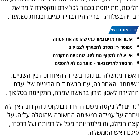
הליכות, מתייחסת בכבוד לכל אדם ומקפידה לומר את
דבריה בשלווה. דבריה היו דברי חכמים, ובנחת נשמעו".
עוד באותו נושא:
אזכור את מרים נאור כמי שהרסה את עמונה
סמוטריץ': מסרב להצטרף לצבועים
אין עילה לתקוף מת לפני שהגופה התקררה
ההספד למרים נאור - מותר גם לא להסכים
ראש הממשלה גם נזכר בשיחה האחרונה בין השניים.
"שיחתנו האחרונה, עם הגשת דוח הביניים של ועדת
החקירה לאסון מירון בראשה עמדה, התקיימה בטלפון".
"מרים ז"ל נקטה משנה זהירות בתקופת הקורונה אך לא
ויתרה על עמידה במשימה החשובה שהוטלה עליה. על
קצה המזלג, זה מלמד יותר מכל על דמותה ועל דרכה",
סיכם ראש הממשלה.