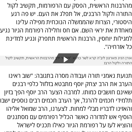
מהרבנות הראשית, הפסק עם הרפורמות, תקשיב לקול
התורה ולקול הרבנים, אל תפלג את העם. יש פה רגע
היסטורי, הצרות שהממשלה הנוכחית מפילה עלינו
מאחדת את יראי השם. אם חס וחלילה רפורמת הגיור נגיע
למגילות יוחסין, הרבנות הראשית תתפרק ונגיע למדינת
כל אזרחיה''.
אורן הניג מארגון ליב"ה קרא לשר כהנא: "הסדר ידך מהרבנות הראשית, תקשיב לקול
התורה ולקול הרבנ
תנועת נאמני תורה ועבודה מסרה בתגובה: "שוב ראינו
הערב את הרב יצחק יוסף מתבטא בזלזול כלפי רבנים
שאינם חושבים כמותו. למרבה הצער הרב יוסף הפך בזיון
תלמידי חכמים להרגל, אך הערב חכמים רבים נוספים ישבו
והאזינו לדבריו מבלי למחות. לצערנו, הרב שמואל אליהו
הוסיף אש למדורה כאשר הכליל רפורמים עם מסתננים
והוציא לעז על רפורמת הגיור כאילו תכניס לישראל