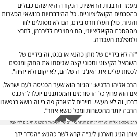
מעמד הרבנות הראשית, הנקודה היא שהם כבולים
בהסכמים הקואליציוניים. כל ההידברויות בנושאי הכשרות
והגיור, כולן העלו חרס בידם, הם לא מסוגלים לזוז
מההסכם הקואליציוני, הם מחויבים לליברמן, למרצ
ולמפלגת העבודה.
"זה לא בידיים של מתן כהנא או בנט, זה בידיים של
השמאל הקיצוני ומכוני קצה שניסחו את החוק ומנסים
לכפות עלינו את האג'נדה שלהם, לא יקום ולא יהיה".
הרב אליהו הדגיש: ''הגיור הוא שער הכניסה לעם ישראל,
אם הוא פרוץ כל הרפורמים והמסתננים יוכלו להיכנס
דרכו, זה לא מעשי. חייבים להיאבק פה כי זה נושא בנפשנו
הרבה יותר מהכשרות ומכל נושא אחר''.
הרב שמואל אליהו לערוץ 7: חוק הגיור בידיים של השמאל הקיצוני, חייבים להיאבק
אורן הניג מארגון ליב"ה קרא לשר כהנא: "הסדר ידך