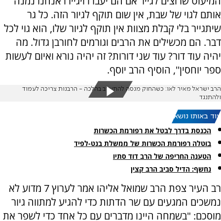
המיעוט שרוצים לגייר אם הם יעברו ויגיירו אנחנו נמנה
אותם לגוי של שבת, אין שום תוקף לגיור הזה. כל גר
שיתגייר בלי קבלת מצוות אין תוקף לגיור שלו, הוא גוי לכל
דבר. הם מכשילים את הרבים וגורמים לחורבן גדול. מה
יהיה עוד דור? עוד שני דורות? זה יהיה נורא ואיום לעשות
ספר יוחסין'', הוסיף הרב יוסף.
הרב ישראל מאיר לאו: כשהחוק מנסה להתערב בהלכה - הרבנות צריכה לעמוד
ולהתנגד
עוד באותו נושא:
הכנסת בדרך לבטל את רפורמת הכשרות
בוטלה רפורמת הכשרות של ממשלת בנט-לפיד
הטענה החריפה של הרב דוד סתיו
נחשף: הדיל סביב הרב קצין
רב העיר צפת הרב שמואל אליהו אמר לערוץ 7 מדוע לא
נמשכים המגעים עם שר הדתות כדי להגיע למתווה גיור
מוסכם: "בשמחה היינו מדברים עם כל אחד כדי לשפר את