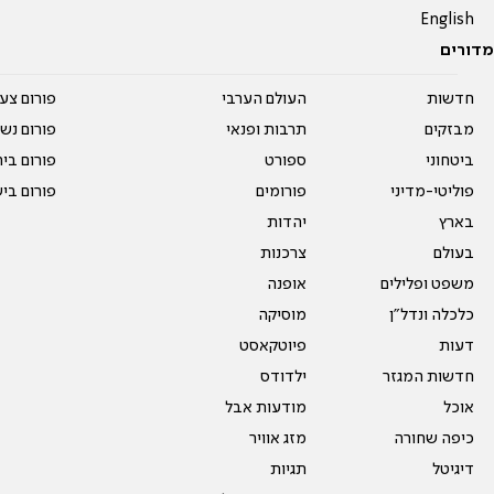
English
מדורים
חדשות
העולם הערבי
פורום צע
מבזקים
תרבות ופנאי
פורום נשו
ביטחוני
ספורט
פורום בי
פוליטי-מדיני
פורומים
פורום בי
בארץ
יהדות
בעולם
צרכנות
משפט ופלילים
אופנה
כלכלה ונדל"ן
מוסיקה
דעות
פיוטקאסט
חדשות המגזר
ילדודס
אוכל
מודעות אבל
כיפה שחורה
מזג אוויר
דיגיטל
תגיות