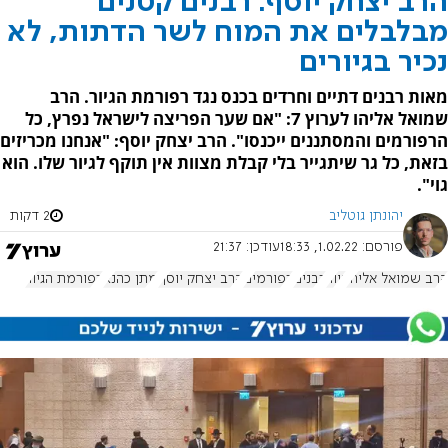
הרב יצחק יוסף: רבנים קטנים
מבלבלים את המוח לשר הדתות, לא
נכיר בגיורים
מאות רבנים דתיים וחרדים בכנס נגד רפורמת הגיור. הרב
שמואל אליהו לערוץ 7: "אם שער הפריצה לישראל נפרץ, כל
הרפורמים והמסתננים ייכנסו". הרב יצחק יוסף: "אנחנו מכריזים
בזאת, כל גר שיתגייר בלי קבלת מצוות אין תוקף לגיור שלו. הוא
גוי".
יהונתן גוטליב
2 דקות
פורסם:
1.02.22, 18:33
עודכן:
21:37
הרב שמואל אליהו
גיור
רבנים
רפורמים
הרב יצחק יוסף
מתן כהנא
רפורמת הגיור