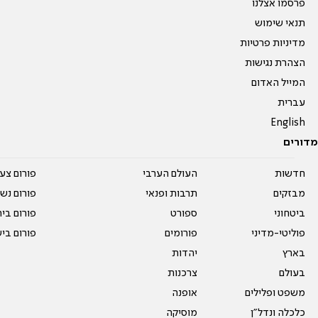
פרסמו אצלנו
תנאי שימוש
מדיניות פרטיות
הצהרת נגישות
המייל האדום
עברית
English
מדורים
חדשות
העולם הערבי
פורום צע
מבזקים
תרבות ופנאי
פורום נשו
ביטחוני
ספורט
פורום בי
פוליטי-מדיני
פורומים
פורום בי
בארץ
יהדות
בעולם
צרכנות
משפט ופלילים
אופנה
כלכלה ונדל"ן
מוסיקה