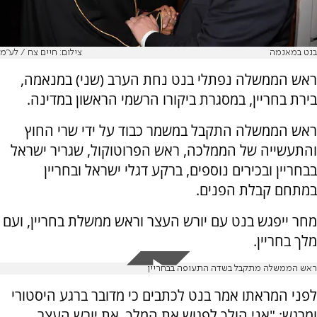
בנט במאנמה
צילום: חיים צח / לע"מ
ראש הממשלה נפתלי בנט נחת הערב (שני) במנאמה,
בירת בחריין, במסגרת ביקורו הרשמי הראשון במדינה.
ראש הממשלה התקבל במשמר כבוד על ידי שרי החוץ
והתעשייה של הממלכה, ראש הפרוטוקול, שגריר ישראל
בבחריין ובכירים נוספים, ברקע דגלי ישראל ובחריין
במתחם קבלת הפנים.
מחר ייפגש בנט עם יורש העצר וראש ממשלת בחריין, ועם
מלך בחריין.
ראש הממשלה מתקבל בשדה התעופה בבחריין
לפני המראתו אמר בנט לכתבים כי מדובר ברגע היסטורי
ומרגש: "אני הולך לפגוש את המלך, את יורש העצר,