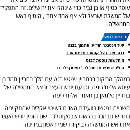
עופר כסיף או בן גביר כדי שינהלו את ירושלים. זה התפקיד
של ממשלת ישראל ולא אף אחד אחר'', הוסיף ראש
הממשלה.
עוד באותו נושא:
יאיר אנסבכר הודיע: אתמוך בבנט
בנט: אכריז על קטאר כמדינת אויב
היחלשות נוספת לבנט
הח"כ שפרש מ'כחול לבן' מצטרף לבנט
במהלך הביקור בבחריין ייפגש בנט עם מלך בחריין חמד בן
עיסא אל-ח'ליפה, וכן עם יורש העצר וראש הממשלה של
בחריין סלמאן בן חאמד אל-ח'ליפה.
השניים נפגשו בוועידת האו"ם לשינוי אקלים שהתקיימה
בחודש נובמבר בגלאזגו שבסקוטלנד, שם הזמין יורש העצר
את ראש הממשלה לביקור רשמי ראשון במדינה.