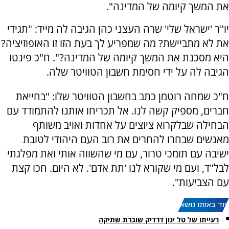
את המשך קיומה של המדינה".
יו"ר 'ישראל שלי' שרה העצני כהן הגיבה לה מייד: "תגידי
את לא מתביישת? מה שמפריע לך בעת הזו זו האופוזיציה?
היא מסכנת את המשך קיומה של המדינה?". ח"כ פינטו
הגיבה לה על ידי חסימת חשבון הטוויטר שלה.
ח"כ שמחה רוטמן כתב בחשבון הטוויטר שלו: "בחייאת
חברים, מספיק קשה לנו. אל תכריחו אותנו להתמודד עם
הבחילה שבלקרוא ציוצים על אחדות ואויב משותף
מאנשים שבחרו להחרים את רוב העם היהודי לטובת
ישיבה עם תומכי טרור, עם מי שהשווה אותי ואת מפלגתי
לבל"ד, ועם מי שקורא לנו 'תת אדם'. לא היום. חכו קצת
עם הצביעות".
עוד באותו נושא:
רעייתו של טל ינון דרדיק שוברת שתיקה