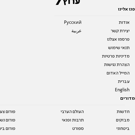
פנו אלינו
אודות
Pусский
יצירת קשר
عربية
פרסמו אצלנו
תנאי שימוש
מדיניות פרטיות
הצהרת נגישות
המייל האדום
עברית
English
מדורים
חדשות
העולם הערבי
פורום צע
מבזקים
תרבות ופנאי
פורום נשו
ביטחוני
ספורט
פורום בי