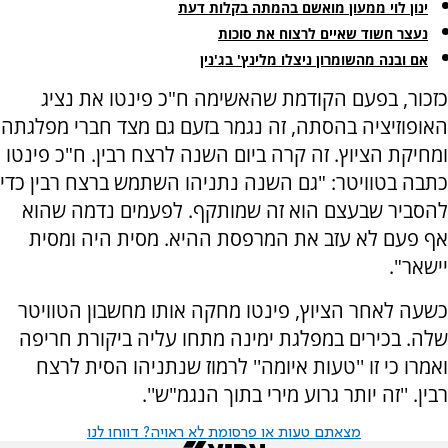
ינון לוי ממעון מואשם בהמתה בקלות דעת
נעצר חשוד שאיים לרצוח את סוכות
אם ובנה מהשומרון ניצלו מלינץ' בג'נין
כזכור, בפעם הקודמת שהאשימה ח"כ פינטו את נציג
האופוזיציה בהסתה, זה נגמר בזעם גם מצד חברי מפלגתה
ומחיקת הציוץ. זה קרה ביום השנה לרצח רבין. ח"כ פינטו
כתבה בטוויטר: "‏גם השנה נתניהו השתמש ברצח רבין כדי
להסביר שבעצם הוא זה שמותקף. לפעמים נדמה שהוא
אף פעם לא עזב את המרפסת ההיא. מסית היה ומסית
יישאר".
כשעה לאחר הציוץ, פינטו מחקה אותו מחשבון הטוויטר
שלה. בכירים במפלגת ימינה מתחו עליה ביקורת חריפה
ואמרו כי זו ''טעות איומה'' לרמוז שנתניהו הסית לרצח
רבין. ''זה יותר גרוע מירי בתוך הנגמ"ש''.
מצאתם טעות או פרסומת לא ראויה? דווחו לנו