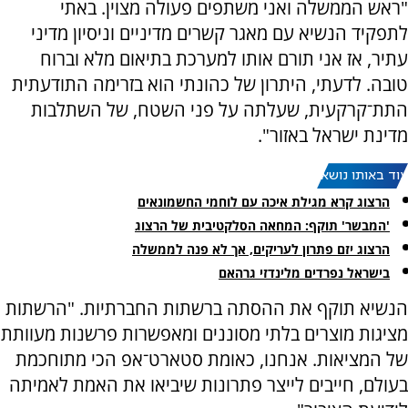
"ראש הממשלה ואני משתפים פעולה מצוין. באתי
לתפקיד הנשיא עם מאגר קשרים מדיניים וניסיון מדיני
עתיר, אז אני תורם אותו למערכת בתיאום מלא וברוח
טובה. לדעתי, היתרון של כהונתי הוא בזרימה התודעתית
התת־קרקעית, שעלתה על פני השטח, של השתלבות
מדינת ישראל באזור".
עוד באותו נושא:
הרצוג קרא מגילת איכה עם לוחמי החשמונאים
'המבשר' תוקף: המחאה הסלקטיבית של הרצוג
הרצוג יזם פתרון לעריקים, אך לא פנה לממשלה
בישראל נפרדים מלינדזי גרהאם
הנשיא תוקף את ההסתה ברשתות החברתיות. "הרשתות
מציגות מוצרים בלתי מסוננים ומאפשרות פרשנות מעוותת
של המציאות. אנחנו, כאומת סטארט־אפ הכי מתוחכמת
בעולם, חייבים לייצר פתרונות שיביאו את האמת לאמיתה