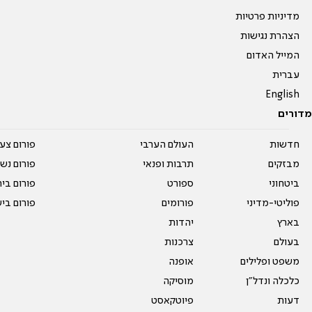
מדיניות פרטיות
הצהרת נגישות
המייל האדום
עברית
English
מדורים
חדשות
העולם הערבי
פורום צע
מבזקים
תרבות ופנאי
פורום נשו
ביטחוני
ספורט
פורום בי
פוליטי-מדיני
פורומים
פורום בי
בארץ
יהדות
בעולם
צרכנות
משפט ופלילים
אופנה
כלכלה ונדל"ן
מוסיקה
דעות
פיוטקאסט