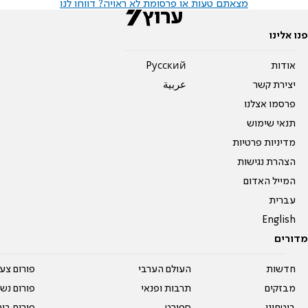
מצאתם טעות או פרסומת לא ראויה? דווחו לנו
פנו אלינו
אודות
Pусский
יצירת קשר
عربية
פרסמו אצלנו
תנאי שימוש
מדיניות פרטיות
הצהרת נגישות
המייל האדום
עברית
English
מדורים
חדשות
העולם הערבי
פורום צע
מבזקים
תרבות ופנאי
פורום נשו
ביטחוני
ספורט
פורום בי