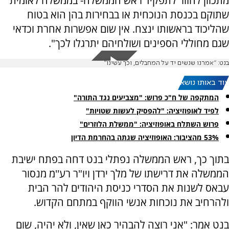
מתכוון לחזור לתפקיד ראש הממשלה- בממשלה לאומית
שתוקם בכנסת הנוכחית או בבחירות בהן הוא בטוח
שהליכוד בראשותו ינצח. אין שום אפשרות אחרת וכדאי
שגם מחוללי הספינים ושולחיהם יתרגלו לכך".
בנט: "אמרנו שנשים יד על המחבלים, וכך עשינו"
עוד באותו נושא:
המתקפה של ח"כ פרוש: "מצביעים נגד התורה"
לפיד לאופוזיציה: "להפסיק לעשות שטויות"
פרוש השתלח באופוזיציה: "ממשלת הלוזרים"
53% מהציבור: האופוזיציה שגתה בהחרמת הדיון
בתוך כך, ראש הממשלה נפתלי בנט דחה בפתח ישיבת
הממשלה את דרישתו של מלך ירדן ויו"ר רע''מ מנסור
עבאס לשנות את הסדרי כניסת היהודים להר הבית
ולהרחיב את נוכחות אנשי הווקף במתחם הקדוש.
בנט אמר: "אני רוצה להבהיר כאן שאין, ולא יהיה, שום