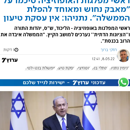
ראשי מפלגות האופוזיציה סיכמו על
"מאבק נחוש ומאוחד להפלת
הממשלה". נתניהו: אין עסקת טיעון
ראשי המפלגות באופוזיציה - הליכוד, ש"ס, יהדות התורה
ו''הציונות הדתית'' נערכים למושב הקיץ. "הממשלה איבדה את
הרוב בכנסת".
חזקי ברוך
1 דקות
8.05.22, 12:41
בנימין נתניהו
נפתלי בנט
אופוזיציה
עסקת טיעון
ממשלת בנט-לפיד