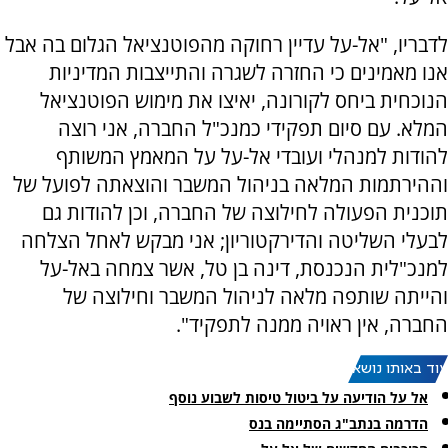
לדבריו, "אל-על עדיין רחוקה מהפוטנציאל הגלום בה אבל
אנו מאמינים כי החזרה לשגרה והתייצבות המדיניות
הנוכחית ביחס לקורונה, יאיצו את מימוש הפוטנציאל
המלא. עם סיום תפקידי כמנכ"ל החברה, אני רוצה
להודות למנהלי ועובדי אל-על על המאמץ המשותף
וההירתמות המלאה בניהול המשבר והוצאתה לפועל של
תוכנית הפעולה לחילוצה של החברה, וכן להודות גם
לבעלי השליטה והדירקטוריון; אני מבקש לאחל הצלחה
למנכ"לית הנכנסת, דינה בן טל, אשר צמחה באל-על
והייתה שותפה מלאה לניהול המשבר וחילוצה של
החברה, אין ראויה ממנה לתפקיד".
עוד באותו נושא:
אל על הודיעה על ביטול טיסות לשבוע נוסף
הדרמה בנתב"ג הסתיימה בנס