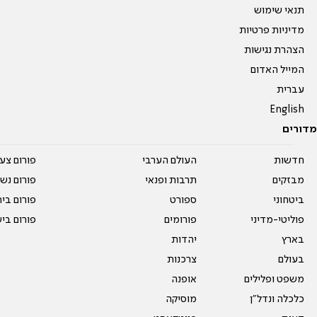
תנאי שימוש
מדיניות פרטיות
הצהרת נגישות
המייל האדום
עברית
English
מדורים
חדשות
העולם הערבי
פורום צע
מבזקים
תרבות ופנאי
פורום נשו
ביטחוני
ספורט
פורום בי
פוליטי-מדיני
פורומים
פורום בי
בארץ
יהדות
בעולם
צרכנות
משפט ופלילים
אופנה
כלכלה ונדל"ן
מוסיקה