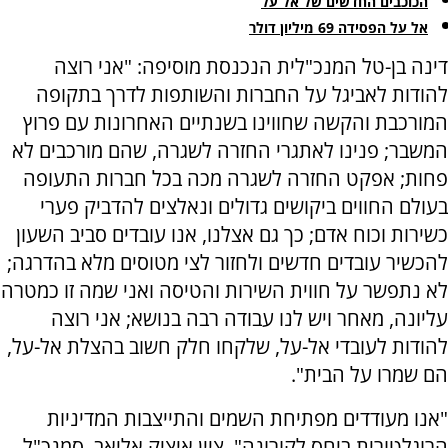
הכוכבים החדשים של אל על
אל על הפסידה 69 מיליון דולר
דינה בן-טל המנכ"לית הנכנסת מוסיפה: "אני רוצה
להודות לאביגל על החברות והשותפות לדרך בתקופה
המורכבת והקשה שחווינו בשנתיים האחרונות עם פרוץ
המשבר; פנינו לאתגרי החזרה לשגרה, שהם מורכבים לא
פחות; אפקט החזרה לשגרה מכה בכל חברות התעופה
בעולם החווים ביקושים גדולים ונאלצים להדביק פערי
כשירות וכוח אדם; כך גם אצלנו, אנו עובדים סביב השעון
להכשיר עובדים חדשים ולחזור לצי מטוסים מלא בהדרגה;
לא נתפשר על חווית השירות והטיסה ואני שמה זו כמטרה
עליונה, מאחר ויש לנו עבודה רבה בנושא; אני רוצה
להודות לעובדי אל-על, שלקחו חלק חשוב בהצלת אל-על,
הם שמרו על הבית".
"אנו מעודדים מפתיחת השמים והתייצבות המדיניות
הרוגלטורית ביחס לקורונה", ציין איציק אליאב, סמנכ"ל