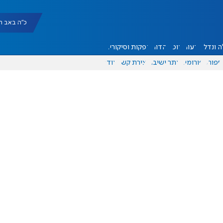
כ"ה באב תשפ"ו |
 ונדל"ן
דעות
אוכל
יהדות
הפקות וסיקורים
ספורט
פורומים
אתר ישיבה
יצירת קשר
עוד