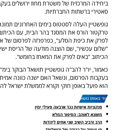
ביחידה המרכזית של משטרת מחוז ירושלים בעקב
סאטירי ברשתות החברתיות.
גופשטיין העלה לסטטוס בימים האחרונים תמונה
טרקטור הורס את המסגד בהר הבית, עם הכיתוב:
לפרק את כיפת הסלע", כפרפרזה לפרסום של אר
"שלום עכשיו", שם הוצגה מודעה של הריסת ישי
הכיתוב "באים לפרק את המאחז בחומש".
כאמור, יו"ר להב"ה גופשטיין תושאל הבוקר בימ"ר
בעקבות הפרסום, ונשאל האם ישנה כוונה אמיתי
הוא פועל באופן חוקי וקורא לממשלת ישראל לה
עוד באותו נושא:
סנקציות אישיות נגד ארבעה פעילי ימין
משונא לאוהב: הסיפור המלא
הרב זרביב השיב שני אחים ליהדות
מי יעמוד על כבודה של ירושלים?