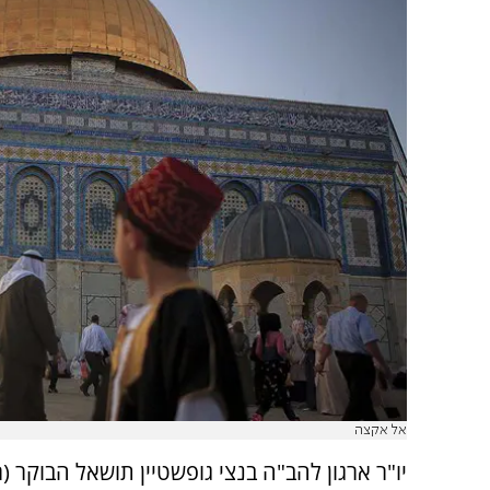
אל אקצה
יו"ר ארגון להב"ה בנצי גופשטיין תושאל הבוקר (ר