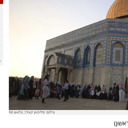
צילום: סלימאן קאדר, פלאש 90
אשון)