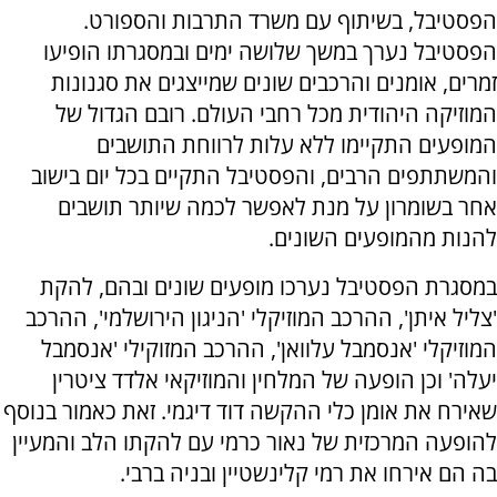
הפסטיבל, בשיתוף עם משרד התרבות והספורט.
הפסטיבל נערך במשך שלושה ימים ובמסגרתו הופיעו
זמרים, אומנים והרכבים שונים שמייצגים את סגנונות
המוזיקה היהודית מכל רחבי העולם. רובם הגדול של
המופעים התקיימו ללא עלות לרווחת התושבים
והמשתתפים הרבים, והפסטיבל התקיים בכל יום בישוב
אחר בשומרון על מנת לאפשר לכמה שיותר תושבים
להנות מהמופעים השונים.
במסגרת הפסטיבל נערכו מופעים שונים ובהם, להקת
'צליל איתן', ההרכב המוזיקלי 'הניגון הירושלמי', ההרכב
המוזיקלי 'אנסמבל עלוואן', ההרכב המזוקילי 'אנסמבל
יעלה' וכן הופעה של המלחין והמוזיקאי אלדד ציטרין
שאירח את אומן כלי ההקשה דוד דיגמי. זאת כאמור בנוסף
להופעה המרכזית של נאור כרמי עם להקתו הלב והמעיין
בה הם אירחו את רמי קלינשטיין ובניה ברבי.