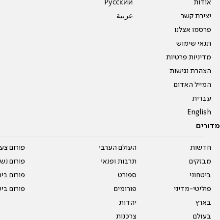
אודות
Pусский
יצירת קשר
عربية
פרסמו אצלנו
תנאי שימוש
מדיניות פרטיות
הצהרת נגישות
המייל האדום
עברית
English
מדורים
חדשות
העולם הערבי
פורום צע
מבזקים
תרבות ופנאי
פורום נשו
ביטחוני
ספורט
פורום בי
פוליטי-מדיני
פורומים
פורום בי
בארץ
יהדות
בעולם
צרכנות