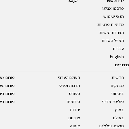
יצירת קשר
عربية
פרסמו אצלנו
תנאי שימוש
מדיניות פרטיות
הצהרת נגישות
המייל האדום
עברית
English
מדורים
חדשות
העולם הערבי
פורום צע
מבזקים
תרבות ופנאי
פורום נשו
ביטחוני
ספורט
פורום בי
פוליטי-מדיני
פורומים
פורום בי
בארץ
יהדות
בעולם
צרכנות
משפט ופלילים
אופנה