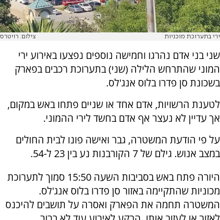
ירי בתערוכת מוכניות
צילום: רויטרס
שני בני אדם נהרגו וחמישה נוספים נפצעו באירוע ירי
המוני שהתרחש הלילה (שני) בתערוכת רכבים בפארק
בשכונת סן פדרו בלוס אנג'לס.
לטענת הרשויות, אדם אחד או שניים פתחו באש במקום,
אך עדיין לא נעצר אף אדם בחשד לירי ההמוני.
על פי הודעת המשטרה, גבר ואישה פונו לבית החולים
במצב אנוש. גילם של 7 הקורבנות נע בין 23 ל-54.
היורה פתח באש בסביבות השעה 15:50 סמוך לתערוכת
מכוניות שהתקיימה באזור סן פדרו בלוס אנג'לס.
המשטרה תחמה את הפארק ואסרה על תושבים להיכנס
לאזור או לעזוב אותו. הרקע לאירוע עוד לא ברור.