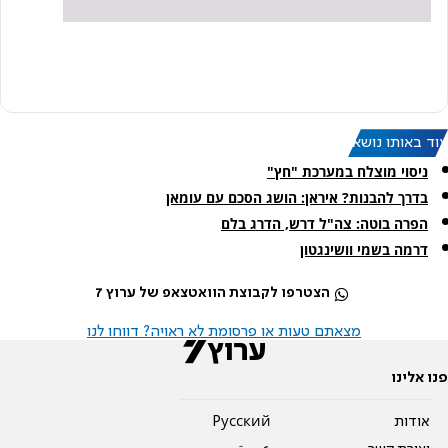
עוד באותו נושא:
ניסוי מוצלח במערכת "חץ"
בדרך להבנות? איראן: הושג הסכם עם עומאן
הפרה בוטה: צה"ל דרש, הדרג בלם
דרמה בשמי וושינגטון
הצטרפו לקבוצת הוואטצאפ של ערוץ 7
מצאתם טעות או פרסומת לא ראויה? דווחו לנו
פנו אלינו
אודות
Pусский