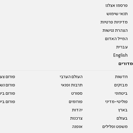
פרסמו אצלנו
תנאי שימוש
מדיניות פרטיות
הצהרת נגישות
המייל האדום
עברית
English
מדורים
חדשות
העולם הערבי
פורום צע
מבזקים
תרבות ופנאי
פורום נשו
ביטחוני
ספורט
פורום בי
פוליטי-מדיני
פורומים
פורום בי
בארץ
יהדות
בעולם
צרכנות
משפט ופלילים
אופנה