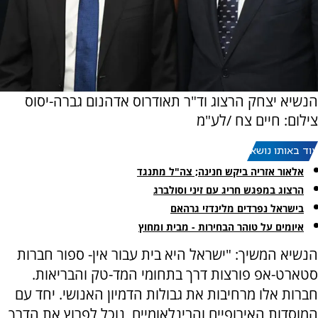
הנשיא יצחק הרצוג וד"ר תאודרוס אדהנום גברה-יסוס
צילום: חיים צח /לע"מ
עוד באותו נושא:
אלאור אזריה ביקש חנינה; צה"ל מתנגד
הרצוג במפגש חריג עם זיני וסולברג
בישראל נפרדים מלינדזי גרהאם
איומים על טוהר הבחירות - מבית ומחוץ
הנשיא המשיך: "ישראל היא בית עבור אין- ספור חברות
סטארט-אפ פורצות דרך בתחומי המד-טק והבריאות.
חברות אלו מרחיבות את גבולות הדמיון האנושי. יחד עם
המוסדות האירופיים והבינלאומיים, נוכל לפרוץ את הדרך