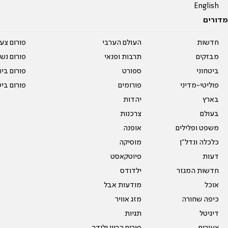
English
מדורים
חדשות
העולם הערבי
פורום צע
מבזקים
תרבות ופנאי
פורום נשו
ביטחוני
ספורט
פורום בי
פוליטי-מדיני
פורומים
פורום בי
בארץ
יהדות
בעולם
צרכנות
משפט ופלילים
אופנה
כלכלה ונדל"ן
מוסיקה
דעות
פיוטקאסט
חדשות המגזר
ילדודס
אוכל
מודעות אבל
כיפה שחורה
מזג אוויר
דיגיטל
תגיות
צעירים
פורום הריון ולידה