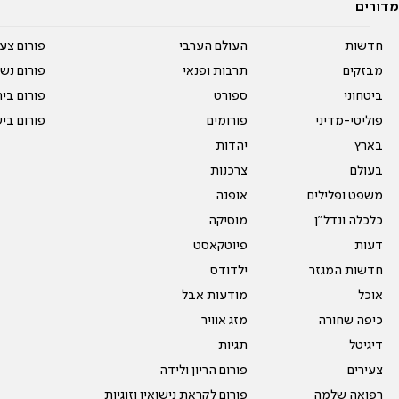
מדורים
חדשות
העולם הערבי
פורום צע
מבזקים
תרבות ופנאי
פורום נשו
ביטחוני
ספורט
פורום בי
פוליטי-מדיני
פורומים
פורום בי
בארץ
יהדות
בעולם
צרכנות
משפט ופלילים
אופנה
כלכלה ונדל"ן
מוסיקה
דעות
פיוטקאסט
חדשות המגזר
ילדודס
אוכל
מודעות אבל
כיפה שחורה
מזג אוויר
דיגיטל
תגיות
צעירים
פורום הריון ולידה
רפואה שלמה
פורום לקראת נישואין וזוגיות