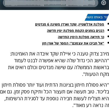
עוד באותו נושא:
מפלגת אדלשטיין, שקד וארדן משיגה 6 מנדטים
רבנים בוחנים הקמת מפלגת ימין חדשה
כך תיראה מפלגת הימין החדשה
"אל תביכו את עצמכם": המסר של אורן חזן
מירב צדוק טענה כי איילת שקד איבדה את האמינות:
"ההישג הכי גדול שלה שהיא אפשרה לבנט לעמוד
בראשות הממשלה עם שישה מנדטים וכולם רואים את
מקח הטעות".
"היא פסולת חיתון בציונות הדתית ועוד יותר פסולת חיתון
בליכוד. טוב תעשה אם תעצור הכל ותיקח פסק זמן. גם אם
היא תצליח לעשות חבירה נוספת עד לסגירת הרשימות,
זה נראה רע מאוד".