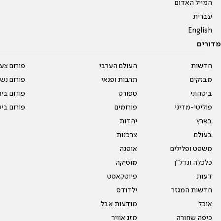
המייל האדום
עברית
English
מדורים
חדשות
העולם הערבי
פורום צע
מבזקים
תרבות ופנאי
פורום נשו
ביטחוני
ספורט
פורום בי
פוליטי-מדיני
פורומים
פורום בי
בארץ
יהדות
בעולם
צרכנות
משפט ופלילים
אופנה
כלכלה ונדל"ן
מוסיקה
דעות
פיוטקאסט
חדשות המגזר
ילדודס
אוכל
מודעות אבל
כיפה שחורה
מזג אוויר