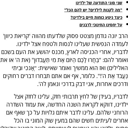
שני סוגי התודעה של ילדינו
"מה לקנות לילדים? יש להם הכל"
כיצד ניטע כוחות חיים בילדינו?
על יחסינו החינוכי לרבנים
הרב יונה גודמן מצטט פסוק שלדעתו מהווה 'קריאת כיוון'
לעמדה הנפשית שעלינו לנסות ולטפח אצל ילדינו.
לדבריו, אחרי הכניסה לארץ, מכנס יהושע את העם בשכם
ואומר להם: "בַּחֲרוּ לָכֶם הַיּוֹם אֶת מִי תַעֲבֹדוּן" (את ה' או את
האלילים) ואז הוא ממשיך ואומר שאישית: "ְאָנֹכִי וּבֵיתִי
נַעֲבֹד אֶת ה'!". כלומר, אף אם אתם תבחרו דברים רחוקים
ודרכים אחרות, אני דבק בדרכי ונאמן לה'.
לדבריו, בעידן של לחץ תרבותי חזק, עלינו לחזק אצל
ילדינו, דווקא לקראת השנה החדשה, את עמוד השדרה
הרוחני שלהם. עלינו לדבר איתם גלויות על כך שאף אם
אחרים לעיתים חשים שהם במעין שוק המוני בו הכל