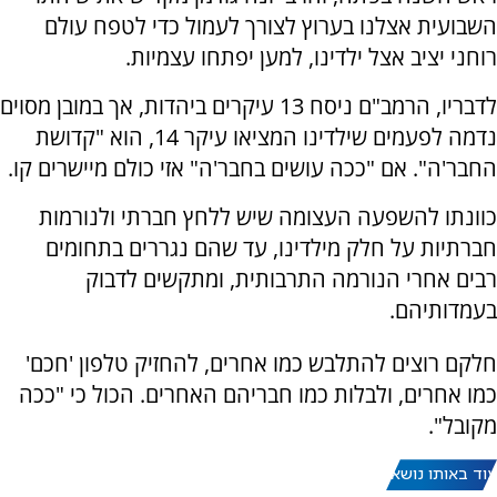
השבועית אצלנו בערוץ לצורך לעמול כדי לטפח עולם
רוחני יציב אצל ילדינו, למען יפתחו עצמיות.
לדבריו, הרמב"ם ניסח 13 עיקרים ביהדות, אך במובן מסוים
נדמה לפעמים שילדינו המציאו עיקר 14, הוא "קדושת
החבר'ה". אם "ככה עושים בחבר'ה" אזי כולם מיישרים קו.
כוונתו להשפעה העצומה שיש ללחץ חברתי ולנורמות
חברתיות על חלק מילדינו, עד שהם נגררים בתחומים
רבים אחרי הנורמה התרבותית, ומתקשים לדבוק
בעמדותיהם.
חלקם רוצים להתלבש כמו אחרים, להחזיק טלפון 'חכם'
כמו אחרים, ולבלות כמו חבריהם האחרים. הכול כי "ככה
מקובל".
עוד באותו נושא: