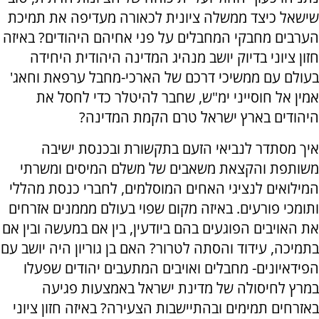
שישאל כיצד ממשלה ציונית לכאורה מעדיפה את תמיכת
הערבים מחבקי המחבלים על פני אחיהם היהודים? באיזה
חזון ציוני בדיוק יושב מנהיג המדינה היהודית היחידה
בעולם עם ממשיכי דרכם של הארכי-מחבל ערפאת וחאג'
אמין אל חוסייני ימ"ש, שחבר להיטלר כדי לחסל את
היהודים בארץ ישראל טרם הקמת המדינה?
איך מסתדר לנביאי הזעם בתקשורת ובכנסת ישיבה
משותפת והקצאת משאבים של משלם המיסים ומשרתי
המילואים לנציגי האחים המוסלמים, לחברי כנסת מהללי
ותומכי פורעים. באיזה מקום שפוי בעולם מממנים אזרחים
את האויבים הפוגעים בהם ביודעין, בין אם במעשה ובין אם
בתמיכה, עידוד והסתה לטרור? האם בן גוריון היה יושב עם
הפידאיונים- מחבלים ואויבים המתעבים יהודים שפעלו
במרץ לחיסולה של מדינת ישראל באמצעות פגיעה
באזרחים תמימים ובהתיישבות הצעירה? באיזה חזון ציוני