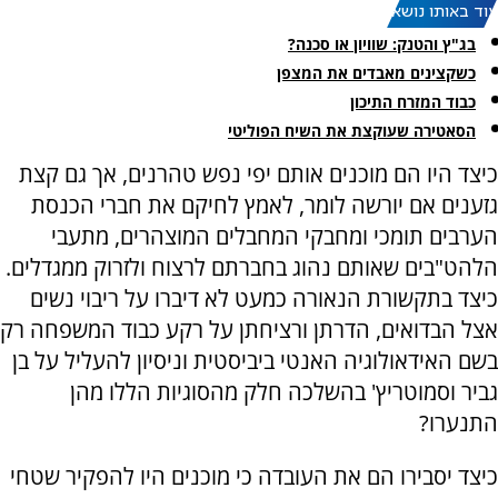
עוד באותו נושא:
בג"ץ והטנק: שוויון או סכנה?
כשקצינים מאבדים את המצפן
כבוד המזרח התיכון
הסאטירה שעוקצת את השיח הפוליטי
כיצד היו הם מוכנים אותם יפי נפש טהרנים, אך גם קצת
גזענים אם יורשה לומר, לאמץ לחיקם את חברי הכנסת
הערבים תומכי ומחבקי המחבלים המוצהרים, מתעבי
הלהט"בים שאותם נהוג בחברתם לרצוח ולזרוק ממגדלים.
כיצד בתקשורת הנאורה כמעט לא דיברו על ריבוי נשים
אצל הבדואים, הדרתן ורציחתן על רקע כבוד המשפחה רק
בשם האידאולוגיה האנטי ביביסטית וניסיון להעליל על בן
גביר וסמוטריץ' בהשלכה חלק מהסוגיות הללו מהן
התנערו?
כיצד יסבירו הם את העובדה כי מוכנים היו להפקיר שטחי