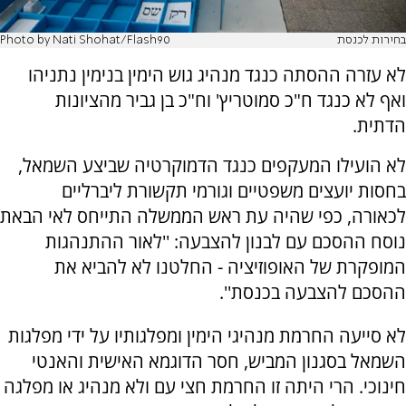
בחירות לכנסת
Photo by Nati Shohat/Flash90
לא עזרה ההסתה כנגד מנהיג גוש הימין בנימין נתניהו
ואף לא כנגד ח"כ סמוטריץ' וח"כ בן גביר מהציונות
הדתית.
לא הועילו המעקפים כנגד הדמוקרטיה שביצע השמאל,
בחסות יועצים משפטיים וגורמי תקשורת ליברליים
לכאורה, כפי שהיה עת ראש הממשלה התייחס לאי הבאת
נוסח ההסכם עם לבנון להצבעה: ''לאור ההתנהגות
המופקרת של האופוזיציה - החלטנו לא להביא את
ההסכם להצבעה בכנסת''.
לא סייעה החרמת מנהיגי הימין ומפלגותיו על ידי מפלגות
השמאל בסגנון המביש, חסר הדוגמא האישית והאנטי
חינוכי. הרי היתה זו החרמת חצי עם ולא מנהיג או מפלגה