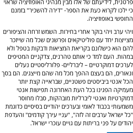
פרטנית, לידיעתם של אלו מבין מנהיגי האופוזיציה שראוי
כי ילכו לקרוא כעת את הספר- "דירה להשכיר" בזמנם
החופשי באופוזיציה.
ויהי ערב ויהי בוקר אחרי בחירות. השמש זרחה והציפורים
מצייצות יחד עם פוליטיקאים ופרשנים שכל מה שייזכר
להם הוא כישלונם בקריאת המציאות ודבקות בטפל ולא
במהות. העם למד כי אותם טהרנים, צדקניים המטיפים
לערכים דמוקרטיים – ליברליים- פלורליסטיים נעלים
ונאורים, הם בעצם ההפך מכל מה שהם מייצגים. הם בסך
הכל אנטי ביביסטים פשטניים, שבראייה קצת יותר
מעמיקה הפגינו בכל העת האחרונה תפישות אנטי
דמוקרטיות ואנטי ליברליות מובהקות, סבלו מחוסר
משמעותי בכבוד לאומי ובערכים יהודיים בסיסיים כדוגמת
"כל ישראל ערבים זה לזה", "עניי עירך קודמים" והעדפת
יהודים על פני בריתות עם גויים עוכרי ישראל.