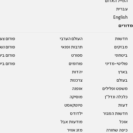
המייל האדום
עברית
English
מדורים
חדשות
העולם הערבי
פורום צע
מבזקים
תרבות ופנאי
פורום נשו
ביטחוני
ספורט
פורום בי
פוליטי-מדיני
פורומים
פורום בי
בארץ
יהדות
בעולם
צרכנות
משפט ופלילים
אופנה
כלכלה ונדל"ן
מוסיקה
דעות
פיוטקאסט
חדשות המגזר
ילדודס
אוכל
מודעות אבל
כיפה שחורה
מזג אוויר