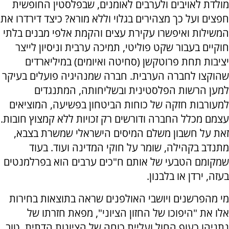
מולדת לאויבים ולערבים לאומנים, שבפלסטין החופשית
חפצים ועל כך מצהירים בגלוי וללא מורא? כיצד דירדרו את
המשילות ואיפשרו עקירת עצים והקמת אלפי מבנים בלתי
חוקיים בעבור שקט פוליטי, תמיכה ערבית וניסיון לייצר
יציבות תחת פרוטקשן (סחיטה ואיומים) במיליארדים
שהוקצו לחברה הערבית. חברה שמנהיגיה פועלים בעיקר
למען הרשות הפלסטינית ובשליחותה, המתנגדים
למעורבות חזקה של כוחות הביטחון בפשיעה, המוציאים
עצמם מכלל החברה ודורשים רק זכויות ללא קמצוץ חובות.
זאת על חשבון משלם המיסים הישראלי שמשרת בצבא,
מתנדב בקהילה, שומר על חוקי המדינה ועוד. בעוד
שמקומם הטבעי של אותם ח"כים ערבים הוא בפרלמנטים
בעזה, ירדן או בלבנון.
מי מהפרשנים ויושבי האולפנים שראה בתוצאות בחירות
אלו את "היפוכו של החזון הציוני", מפאת חזרתו של
נתניהו כעוף החול ועליית כוחה של הציונות הדתית, טוב