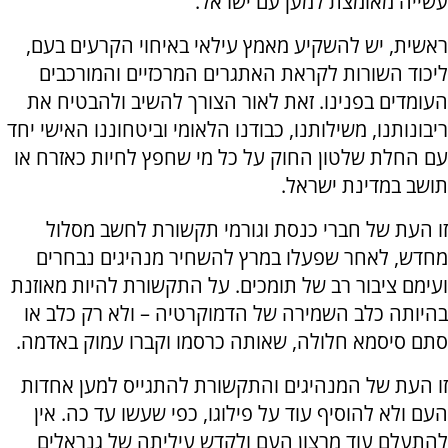
עשייה מאומצת למען עם ישראל.
ראשית, יש להשקיע מאמץ עילאי באיחוי הקרעים בעם,
ליכוד השורות לקראת האתגרים המרכזיים והמורכבים
העומדים בפנינו. זאת לאור הצורך להשיב ולהבטיח את
ריבונותנו, משילותנו, כבודנו הלאומי וביטחוננו האישי יחד
עם החלת שלטון החוק על כל מי שחפץ לחיות כאזרח או
תושב במדינת ישראל.
זו העת של חברי כנסת וגורמי תקשורת לחשב מסלול
מחדש, לאחר שפעלו במרץ להשחיר מנהיגים נבחרים
ועימם ציבור רב של תומכים. על התקשורת להיות מאוזנת
בהיותה כלב השמירה של הדמוקרטיה – ולא רק כלב או
סתם סיסמא חלולה, שאותה כרסמו וקברו עמוק באדמה.
זו העת של המנהיגים והתקשורת להתגייס למען אחדות
העם ולא להוסיף עוד על פילוגו, כפי שעשו עד כה. אין
להתעלם עוד מרצון העם ולקדש עיליתה של גנראלים