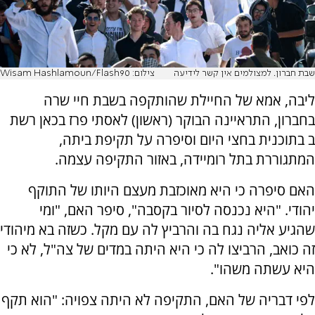
שבת חברון. למצולמים אין קשר לידיעה
צילום: Wisam Hashlamoun/Flash90
ליבה, אמא של החיילת שהותקפה בשבת חיי שרה
בחברון, התראיינה הבוקר (ראשון) לאסתי פרז בכאן רשת
ב בתוכנית בחצי היום וסיפרה על תקיפת ביתה,
המתגוררת בתל רומיידה, באזור התקיפה עצמה.
האם סיפרה כי היא מאוכזבת מעצם היותו של התוקף
יהודי. "היא נכנסה לסיור בקסבה", סיפר האם, "ומי
שהגיע אליה נגח בה והרביץ לה עם מקל. כשזה בא מיהודי
זה כואב, הרביצו לה כי היא היתה במדים של צה"ל, לא כי
היא עשתה משהו".
לפי דבריה של האם, התקיפה לא היתה צפויה: "הוא תקף