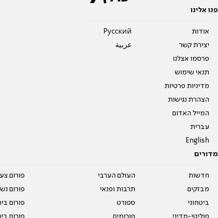
פנו אלינו
אודות
Pусский
יצירת קשר
عربية
פרסמו אצלנו
תנאי שימוש
מדיניות פרטיות
הצהרת נגישות
המייל האדום
עברית
English
מדורים
חדשות
העולם הערבי
פורום צע
מבזקים
תרבות ופנאי
פורום נשו
ביטחוני
ספורט
פורום בי
פוליטי-מדיני
פורומים
פורום בי