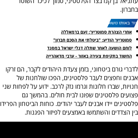
עתניאל בן קנז בצד הפלסטיני, סמוך לכיכר השוטר
בחברון.
עוד באותו נושא:
אחרי הצהרת סמוטריץ': זעם ברמאללה
סמוטריץ' הודיע: "ביטלתי את הסכם חברון"
לוחם הושעה לאחר שתלה דגלי ישראל במסגד
החשוד בתקיפת צעירה באזור - ערבי מדאהרייה
לדברי גורם ביטחוני, בזמן צעדת היהודים לקבר, הם זרקו
אבנים וחפצים לעבר פלסטינים, הפכו שולחנות של
חנויות, שברו חלונות וגרמו נזק לרכב. ידוע על לפחות שני
פצועים פלסטינים שפונו לבית חולים. בהמשך גם
פלסטינים יידו אבנים לעבר יהודים. כוחות הביטחון הפרידו
בין הצדדים והשתמשו באמצעים לפיזור הפגנות.