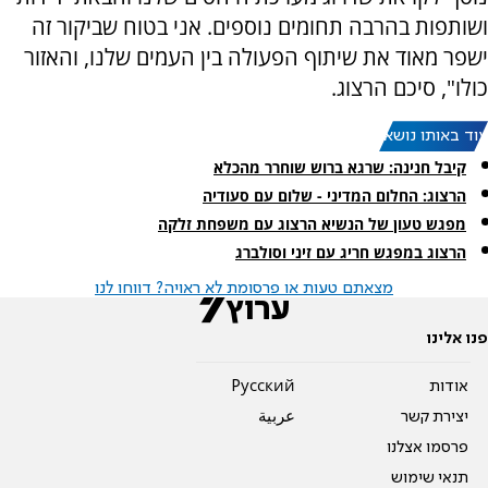
ושותפות בהרבה תחומים נוספים. אני בטוח שביקור זה
ישפר מאוד את שיתוף הפעולה בין העמים שלנו, והאזור
כולו", סיכם הרצוג.
עוד באותו נושא:
קיבל חנינה: שרגא ברוש שוחרר מהכלא
הרצוג: החלום המדיני - שלום עם סעודיה
מפגש טעון של הנשיא הרצוג עם משפחת זלקה
הרצוג במפגש חריג עם זיני וסולברג
מצאתם טעות או פרסומת לא ראויה? דווחו לנו
פנו אלינו
אודות
Pусский
יצירת קשר
عربية
פרסמו אצלנו
תנאי שימוש