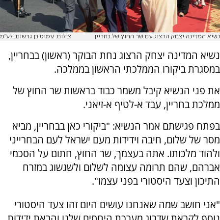
נשיא המדינה יצחק הרצוג עם שר החוץ של בחריין
צילום: עמוס בן גרשום, לע"מ
נשיא המדינה יצחק הרצוג נחת הבוקר (ראשון) בבחריין,
במסגרת ביקורו הממלכתי הראשון בממלכה.
את פני הנשיא קיבל משמר כבוד בראשות שר החוץ של
ממלכת בחריין, עבד א-לטיף א-זיאני.
בפתח פגישתם אמר הנשיא: "ביקורי כאן בבחריין, מביא
מסר של שלום, חיבה וידידות מעם ישראל לעם הבחרייני
ולהוד מלכותו. אתה בעצמך, שר החוץ, חתום על הסכמי
אברהם, שהם תרומה עצומה לשלום ולשגשוג במזרח
התיכון וצעד היסטורי בפני עצמו".
"אני חושב שמה שאנחנו עושים היום זהו צעד היסטורי
נוסף לקראת שדרוג מערכת היחסים שלנו והבאת ידידות