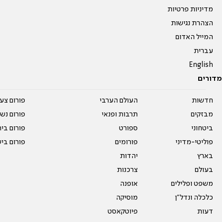
מדיניות פרטיות
הצהרת נגישות
המייל האדום
עברית
English
מדורים
חדשות
העולם הערבי
פורום צע
מבזקים
תרבות ופנאי
פורום נשו
ביטחוני
ספורט
פורום בי
פוליטי-מדיני
פורומים
פורום בי
בארץ
יהדות
בעולם
צרכנות
משפט ופלילים
אופנה
כלכלה ונדל"ן
מוסיקה
דעות
פיוטקאסט