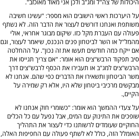
היכולות של צה"ל ומג"ב ולכן אני מאוד מאוכזב".
על היערכות ראשי הישובים הוא מספר: "עשינו חשיבה
משותפת ואנחנו דורשים לעצור את הדבר הזה. לא נשתף
פעולה עם העברת מקל כזו. שיקום מבוגר אחראי, אולי
מהמל"ל או השר לביטחון פנים הנכנס, שיאמר לעצור, וגם
אם ייקח כמה חודשים תעשו את זה נכון". על ההחלטה
סיב תפקוד הרבש"צים הוא אומר: "אם צריך תגייסו את
הרבש"צים למג"ב או תעבירו את הכסף לרבש"צים דרך
משר הביטחון ותשאירו את הדברים כפי שהם. אנחנו לא
מבקשים מרכיבי ביטחון שלא היו, אלא רק שמירה על
הקיים,.
על צעדי ההמשך הוא אומר: "כשומרי חוק אנחנו לא
שופכים את התינוק עם המים, אבל נפעל עם כל הכלים
החוקיים שעומדים לרשותנו כדי לעצור את התהליך
האומלל הזה, כולל לא לשתף פעולה עם החפיפות האלה,