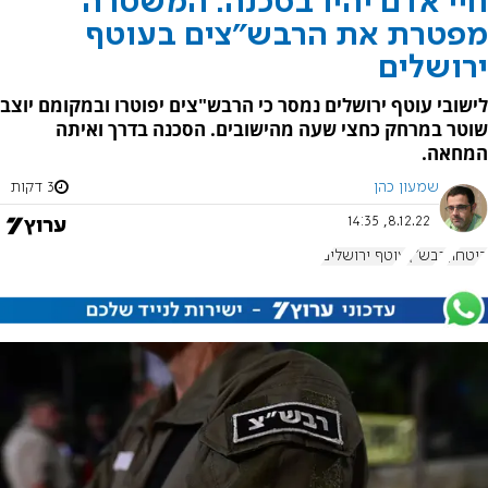
חיי אדם יהיו בסכנה: המשטרה
מפטרת את הרבש"צים בעוטף
ירושלים
לישובי עוטף ירושלים נמסר כי הרבש"צים יפוטרו ובמקומם יוצב
שוטר במרחק כחצי שעה מהישובים. הסכנה בדרך ואיתה
המחאה.
שמעון כהן
3 דקות
8.12.22, 14:35
ביטחון
רבש"ץ
עוטף ירושלים