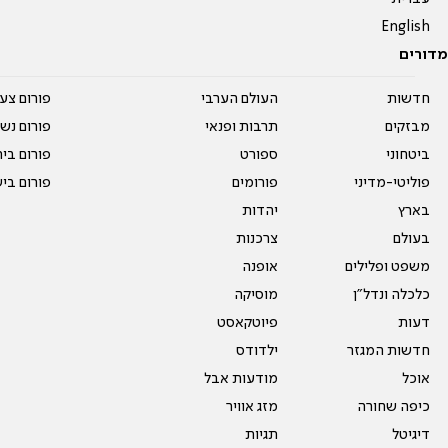
English
מדורים
חדשות
העולם הערבי
פורום צע
מבזקים
תרבות ופנאי
פורום נשו
ביטחוני
ספורט
פורום בי
פוליטי-מדיני
פורומים
פורום בי
בארץ
יהדות
בעולם
צרכנות
משפט ופלילים
אופנה
כלכלה ונדל"ן
מוסיקה
דעות
פיוטקאסט
חדשות המגזר
ילדודס
אוכל
מודעות אבל
כיפה שחורה
מזג אוויר
דיגיטל
תגיות