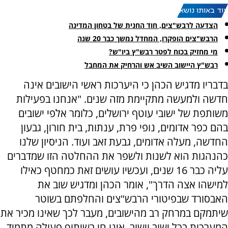
עוד באותו נושא:
הצדעה לרבש"צים, חוד החנית של בטחון המדינה
הרבש"צים הופקרו, המחדל נמשך כבר 20 שנה
מי מחזיק בכוח לפטר רבש"ץ ביו"ש?
רבש"ץ היישוב השיב אש והרחיק את המחבל
בדבריו מדגיש הכהן כי היערכות ראשי הישובים אינה
חדשה ולמעשה מתקיימת מזה שנים. "אנחנו בפעילות
משותפת של ישובי עוטף ירושלים, כלומר אלפי ישובים
בהם כפר אדומים, נופי פרת, ענתות, בית חורון, גבעון
החדשה, מעלה אדומים, גבעת זאב ועוד. הניסיון שלנו
כהנהגות הוא לשנות ולשפר את ההחלטה הזו שמדברים
עליה כבר 16 שנים, ועכשיו עושים זאת כמחטף כאילו
למישהו אצה הדרך", אומר הכהן ומדגיש שוב את
האבסורד שבפיטורי הרבש"צים והחלפתם בשוטר
שיתמקם במרחק רב מהישובים, מעבר לכך שאינו מכיר את
המערכות בכל ישוב וישוב, אינו חי בשיתוף פעולה מתמיד