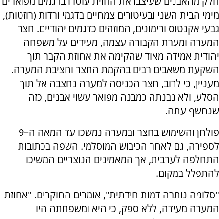
חלק מהאבנים שעיצבו את החזית עוטרו בדגמים מפוארים
מימי הבית השני ובעיטורים צמחיים בדגמי ורדות (רוזטות),
גבעי אקנטוס ורימונים, המוזהים כדגמים יהודיים. חצר
המערה ומערת הקבורה עצמה, מעידים על משפחה
יהודית אמידה מאוד שהקימה את אחוזת הקבר תוך
השקעת משאבים רבים בהקמת החצר וחציבת המערה.
מעניין, כי לרוב, חצר הכניסה למערה נחצבה אל תוך
הסלע, ולא נבנתה כמבנה מפואר עשוי אבנים, כזה
שנחשף עתה.
פולחן והשימוש בחצר ובמערה נמשכו עד המאה ה–9
לספירה, גם לאחר הכיבוש המוסלמי. השפה בכתובות
התחלפה לערבית, אך המאמינים הנוצריים המשיכו
להתפלל במקום.
"סלומה נותרה דמות חידתית", אומרים החוקרים. "אחוזת
המערה מעידה, ללא ספק, כי היא ומשפחתה היו