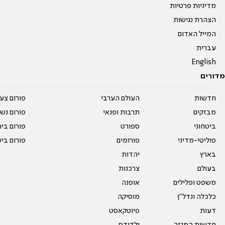
מדיניות פרטיות
הצהרת נגישות
המייל האדום
עברית
English
מדורים
חדשות
העולם הערבי
פורום צע
מבזקים
תרבות ופנאי
פורום נשו
ביטחוני
ספורט
פורום בי
פוליטי-מדיני
פורומים
פורום בי
בארץ
יהדות
בעולם
צרכנות
משפט ופלילים
אופנה
כלכלה ונדל"ן
מוסיקה
דעות
פיוטקאסט
חדשות המגזר
ילדודס