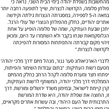
מהחשובות בשפלת יהודה בימי הבית השני. נראה כי
פולחן סלומה, הקדושה לנצרות, שייך לתופעה רחבה יותר
במאה ה-5 לספירה, במסגרתה הנצרות גילתה וקידשה
אתרים יהודיים, כחלק מהפולחן הנוצרי של עולי הרגל.
יתכן שבעת העתיקה, שמה של סלומה הופיע על אחת
הגלוסקמאות שנחו בקבר ולא השתמרו עד היום, ומכאן
זיהוי מקום קבורתה והתפתחות המסורות להפיכתה
לקדושה לנצרות."
לדברי הארכיאולוג סער גנור, מנהל מיזם 'דרך מלכי יהודה'
מטעם רשות העתיקות: "בתום עבודות השימור והפיתוח,
יפתחו חצר ומערת סלומה לקהל הרחב כחלק מהמיזם
הממלכתי דרך מלכי יהודה, המשותף לרשות העתיקות,
קרן קיימת לישראל, ובמימון משרד ירושלים ומורשת. דרך
זו, החוצה את שפלת יהודה, היא שדרת המורשת
התרבותית של העם היהודי, ובה עשרות אתרים מקראיים,
וכן מימי הבית השני, המשנה והתלמוד ".