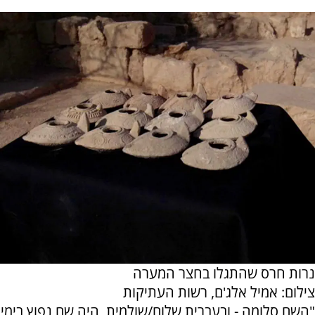
נרות חרס שהתגלו בחצר המערה
צילום: אמיל אלג'ם, רשות העתיקות
"השם סלומה - ובעברית שלום/שולמית, היה שם נפוץ בימי