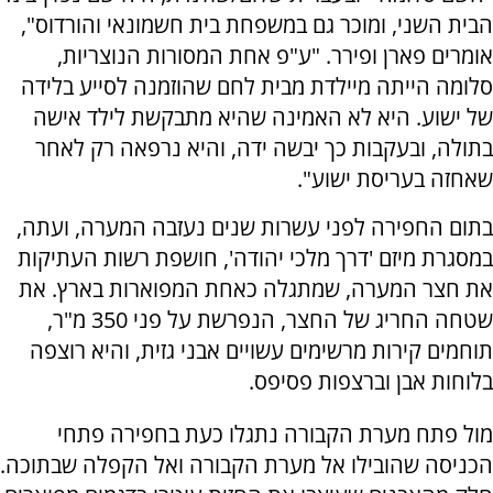
הבית השני, ומוכר גם במשפחת בית חשמונאי והורדוס",
אומרים פארן ופירר. "ע"פ אחת המסורות הנוצריות,
סלומה הייתה מיילדת מבית לחם שהוזמנה לסייע בלידה
של ישוע. היא לא האמינה שהיא מתבקשת לילד אישה
בתולה, ובעקבות כך יבשה ידה, והיא נרפאה רק לאחר
שאחזה בעריסת ישוע".
בתום החפירה לפני עשרות שנים נעזבה המערה, ועתה,
במסגרת מיזם 'דרך מלכי יהודה', חושפת רשות העתיקות
את חצר המערה, שמתגלה כאחת המפוארות בארץ. את
שטחה החריג של החצר, הנפרשת על פני 350 מ"ר,
תוחמים קירות מרשימים עשויים אבני גזית, והיא רוצפה
בלוחות אבן וברצפות פסיפס.
מול פתח מערת הקבורה נתגלו כעת בחפירה פתחי
הכניסה שהובילו אל מערת הקבורה ואל הקפלה שבתוכה.