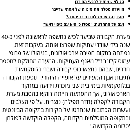
הגילוי שמחזיר לרגעי החורבן
הוועדה פסלה את מינויה של אסתי שרייבר
מהיכן הגיעו מגילות מדבר יהודה?
זעם על ההחלטה: "פסלו כי היא עם כיסוי ראש"
מערת הקבורה שביער לכיש נחשפה לראשונה לפני כ-40
שנה בידי שודדי עתיקות שפרצו אותה. בעקבות זאת,
נפתחה במקום חפירה ארכיאולוגית, בניהולו של פרופ'
עמוס קלונר ז"ל מאגף העתיקות. המערה מחולקת למספר
חדרים, שבהם נמצאו כוכי קבורה ושברי גלוסקמאות
(תיבות אבן) המעידים על אופייה היהודי. תופעת הקבורה
בגלוסקמאות בימי בית שני מוכרת וידועה במחקר
הארכיאולוגי, אך ההפתעה הייתה דווקא בהסבת מערת
הקבורה לקפלה (חדר תפילה) נוצרית. על פי הצלבים
ועשרות הכתובות שנחרטו על הקירות בתקופה הביזנטית
ובתקופה המוסלמית הקדומה, הקפלה הוקדשה לפולחן
'סלומה הקדושה.'