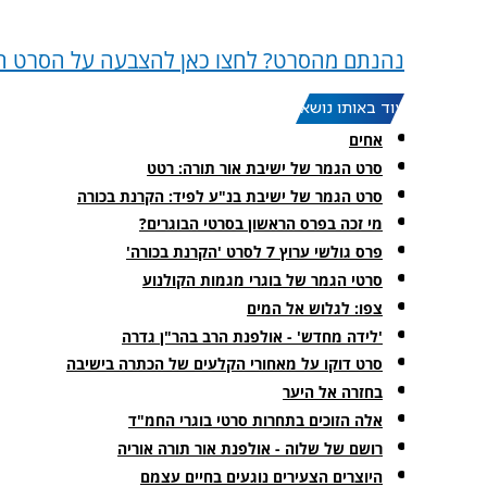
נהנתם מהסרט? לחצו כאן להצבעה על הסרט הט
עוד באותו נושא:
אחים
סרט הגמר של ישיבת אור תורה: רטט
סרט הגמר של ישיבת בנ"ע לפיד: הקרנת בכורה
מי זכה בפרס הראשון בסרטי הבוגרים?
פרס גולשי ערוץ 7 לסרט 'הקרנת בכורה'
סרטי הגמר של בוגרי מגמות הקולנוע
צפו: לגלוש אל המים
'לידה מחדש' - אולפנת הרב בהר"ן גדרה
סרט דוקו על מאחורי הקלעים של הכתרה בישיבה
בחזרה אל היער
אלה הזוכים בתחרות סרטי בוגרי החמ"ד
רושם של שלוה - אולפנת אור תורה אוריה
היוצרים הצעירים נוגעים בחיים עצמם