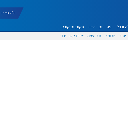
כ"ג באב תשפ"ו |
 ונדל"ן
דעות
אוכל
יהדות
הפקות וסיקורים
ספורט
פורומים
אתר ישיבה
יצירת קשר
עוד