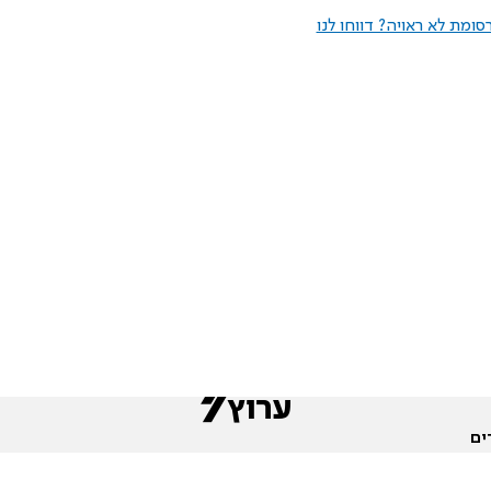
ומת לא ראויה? דווחו לנו
ים
שות
חדשות המגזר
פורומים
תגי