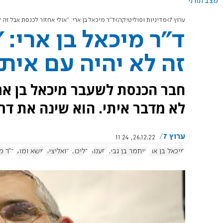
מצב תורני
ערוץ 7
מדיניות ופוליטיקה
ד"ר מיכאל בן ארי: "אולי אחזור לכנסת אבל זה ל
ד"ר מיכאל בן ארי: 
זה לא יהיה עם איתמ
חבר הכנסת לשעבר מיכאל בן ארי
לא מדבר איתי. הוא שינה את דר
ערוץ 7
26.12.22, 11:24
מיכאל בן ארי
איתמר בן גביר
גזענות
הליכוד
קואליציה
משא ומתן
ד"ר מ