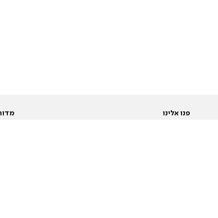
פנו אלינו
מדור
אודות
Pусский
חד
יצירת קשר
عربية
מב
פרסמו אצלנו
בי
תנאי שימוש
פו
מדיניות פרטיות
בא
הצהרת נגישות
בע
המייל האדום
מש