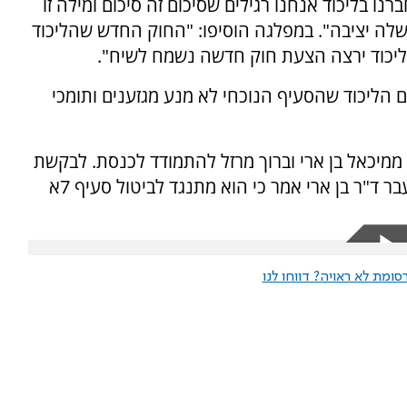
ו בליכוד אנחנו רגילים שסיכום זה סיכום ומילה זו
שלה יציבה". במפלגה הוסיפו: "החוק החדש שהליכוד
 הליכוד ירצה הצעת חוק חדשה נשמח לשיח".
 הליכוד שהסעיף הנוכחי לא מנע מגזענים ותומכי
 עד היום ממיכאל בן ארי וברוך מרזל להתמודד לכנסת. לבקשת
''עוצמה יהודית'' הסעיף יבוטל. חבר הכנסת לשעבר ד"ר בן ארי אמר כי הוא מתנגד לביטול סעיף 7א
ומת לא ראויה? דווחו לנו