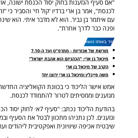
"אם סעיף הגזענות בחוק יסוד הכנסת ישונה, אול
לכנסת", אמר בן ארי ברדיו 'קול חי' והסביר כי "ז
עם איתמר בן גביר. הוא לא מדבר איתי. הוא שינה
ופנה כבר לדרך אחרת".
עוד באותו נושא:
מורשת של אכזריות - מתרפ"ט ועד ה-7.10
מיכאל בן ארי: "הכהניזם הוא אהבת ישראל"
הקרב של מיכאל בן ארי
משה פייגלין ומיכאל בן ארי ירוצו יחד
מגזענים וממסיתים לטרור להתמודד לכנסת.
בהודעת הליכוד נכתב: ''
וגזענים. לכן נתניהו מתכוון לבטל את הסעיף וב
שיבטיח אכיפה שיוויונית ואפקטיבית ליהודים וער