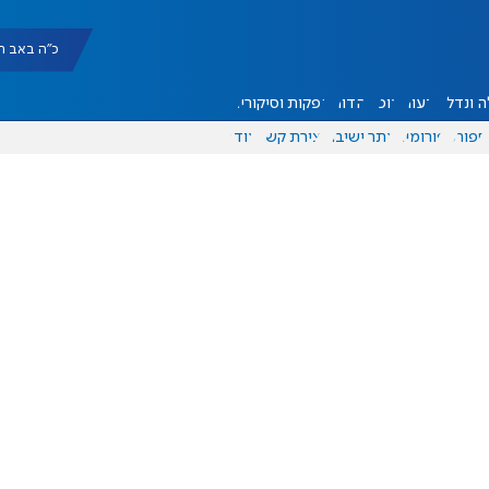
כ"ה באב תשפ"ו |
 ונדל"ן
דעות
אוכל
יהדות
הפקות וסיקורים
ספורט
פורומים
אתר ישיבה
יצירת קשר
עוד