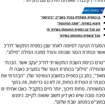
החרדי רק בגלל שאנחנו הולכים עם נתניהו".
עוד באותו נושא:
בן כספית משתלח בבכיר בשב"כ: "ביביסט"
פיצוץ בשידור: "אתה הטינופת"
ינון מגל ובן כספית התעמתו בשידור חי
מגל וכספית התעמתו בשידור
הסערה הגיעה לסיומה לאחר שבן כספית התקשר לח"כ
אשר וכותרת הטור שונתה והורד ממנה המילה "פילוג".
"‏טרם כניסת השבת התקשרתי לח"כ יעקב אשר. הבנתי
שהמילה "פילוג" בכותרת הטור שלי במעריב כאבה לו
מאוד", כתב בן כספית בחשבון הטוויטר שלו. "הבהרתי את
כוונתי: זו הפרדת כוחות, זה לא גט כריתות, וזה בתוך
המשפחה. פחות חיכוך, יותר חיים במקביל. כאבו אמיתי וזו
סיבה טובה שיש כאן דיון חשוב ששווה לקיים. ניפגש
במוצ"ש בפגוש. שבת שלום".