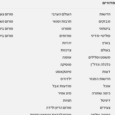
מדורים
חדשות
העולם הערבי
פורום צע
מבזקים
תרבות ופנאי
פורום נשו
ביטחוני
ספורט
פורום בי
פוליטי-מדיני
פורומים
פורום בי
בארץ
יהדות
בעולם
צרכנות
משפט ופלילים
אופנה
כלכלה ונדל"ן
מוסיקה
דעות
פיוטקאסט
חדשות המגזר
ילדודס
אוכל
מודעות אבל
כיפה שחורה
מזג אוויר
דיגיטל
תגיות
צעירים
פורום הריון ולידה
רפואה שלמה
פורום לקראת נישואין וזוגיות