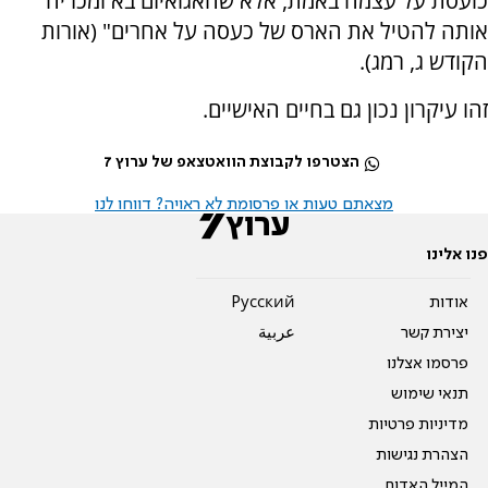
כועסת על עצמה באמת, אלא שהאגואיזם בא ומכריח
אותה להטיל את הארס של כעסה על אחרים" (אורות
הקודש ג, רמג).
זהו עיקרון נכון גם בחיים האישיים.
הצטרפו לקבוצת הוואטצאפ של ערוץ 7
מצאתם טעות או פרסומת לא ראויה? דווחו לנו
פנו אלינו
אודות
Pусский
יצירת קשר
عربية
פרסמו אצלנו
תנאי שימוש
מדיניות פרטיות
הצהרת נגישות
המייל האדום