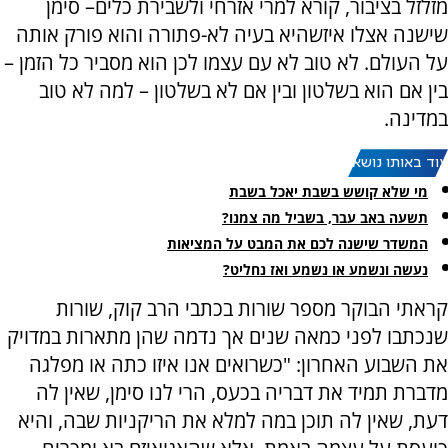
מזלזל בציבור, קורא למרי אזרחי ולשבירת כלים– סימן
שישנה אצלו איזשהיא בעיה לא-פתורה והוא פורק אותה
על העולם. לא טוב לא עם עצמו לכן הוא מסביר כל הזמן –
בין אם הוא בשלטון ובין אם לא בשלטון – למה לא טוב
במדינה.
עוד באותו נושא:
מי שלא קושש בשבת יאכל בשבת
תשעה באב עבר, בשביל מה צמנו?
המשדר שישנה לכם את המבט על המציאות
נעשה ונשמע או נשמע ואז נחליט?
קראתי הבוקר מספר שורות בכתבי הרב קוק, שורות
שנכתבו לפני כמאה שנים אך נדמה שהן מתארות במדויק
את השבוע האחרון: "כשרואים אנו איזו כתה או מפלגה
מדברת תמיד את דבריה בכעס, הרי לנו סימן, שאין לה
דעת, שאין לה תוכן במה למלא את הריקניות שבה, והיא