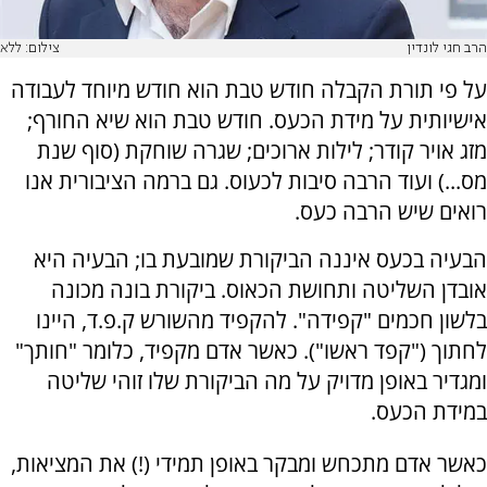
הרב חגי לונדין
צילום: ללא
על פי תורת הקבלה חודש טבת הוא חודש מיוחד לעבודה
אישיותית על מידת הכעס. חודש טבת הוא שיא החורף;
מזג אויר קודר; לילות ארוכים; שגרה שוחקת (סוף שנת
מס...) ועוד הרבה סיבות לכעוס. גם ברמה הציבורית אנו
רואים שיש הרבה כעס.
הבעיה בכעס איננה הביקורת שמובעת בו; הבעיה היא
אובדן השליטה ותחושת הכאוס. ביקורת בונה מכונה
בלשון חכמים "קפידה". להקפיד מהשורש ק.פ.ד, היינו
לחתוך ("קפד ראשו"). כאשר אדם מקפיד, כלומר "חותך"
ומגדיר באופן מדויק על מה הביקורת שלו זוהי שליטה
במידת הכעס.
כאשר אדם מתכחש ומבקר באופן תמידי (!) את המציאות,