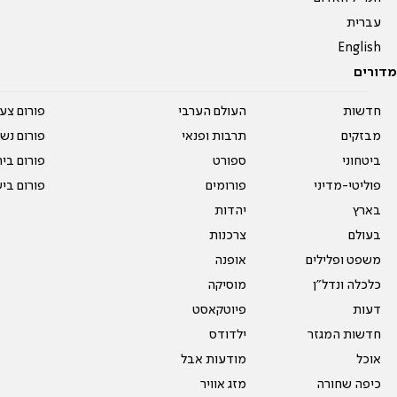
עברית
English
מדורים
חדשות
העולם הערבי
פורום צע
מבזקים
תרבות ופנאי
פורום נשו
ביטחוני
ספורט
פורום בי
פוליטי-מדיני
פורומים
פורום בי
בארץ
יהדות
בעולם
צרכנות
משפט ופלילים
אופנה
כלכלה ונדל"ן
מוסיקה
דעות
פיוטקאסט
חדשות המגזר
ילדודס
אוכל
מודעות אבל
כיפה שחורה
מזג אוויר