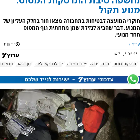
נחשפה סיבת התרסקות המטוס:
מנוע תקול
חוקרי המועצה לבטיחות בתחבורה מצאו חור בחלק העליון של
המנוע, דבר שהביא לנזילת שמן מתחתית גוף המטוס
החד-מנועי.
ערוץ 7
1 דקות
5.02.23, 14:31
התרסקות מטוס
ניו יורק
ארה"ב
תאונות מטוס
קליבלנד קאבלירס
ברוך טאוב
בנימין ח