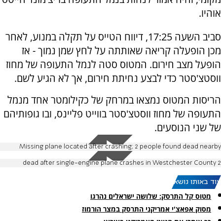
אוהיו.
סביב השעה 17:25, דיווח הטייס על תקלה במנוע, לאחר
מכן הופעלה קריאה שאותתה על לחץ שמן נמוך - אז
הופעל מצב חירום. המטוס סטה לנמל התעופה של מחוז
ווסטצ'סטר כדי לבצע נחיתת חירום, אך לא הגיע לשם.
הריסות המטוס נמצאו במרחק של כקילומטר אחד מנמל
התעופה של מחוז ווסטצ'סטר בווייט פליינס, ובו גופותיהם
של שני הנוסעים.
Missing plane located after crashing; 2 people found dead nearby
2 dead after single-engine plane crashes in Westchester County
עוד באותו נושא:
מטוס קל התרסק: שלושה ישראלים נהרגו
מסוק אפאצ'י אמריקני התרסק במצר הורמוז