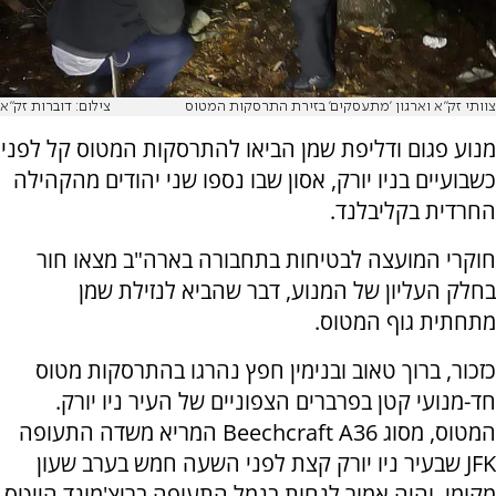
צוותי זק"א וארגון 'מתעסקים' בזירת התרסקות המטוס
צילום: דוברות זק"א
מנוע פגום ודליפת שמן הביאו להתרסקות המטוס קל לפני
כשבועיים בניו יורק, אסון שבו נספו שני יהודים מהקהילה
החרדית בקליבלנד.
חוקרי המועצה לבטיחות בתחבורה בארה"ב מצאו חור
בחלק העליון של המנוע, דבר שהביא לנזילת שמן
מתחתית גוף המטוס.
כזכור, ברוך טאוב ובנימין חפץ נהרגו בהתרסקות מטוס
חד-מנועי קטן בפרברים הצפוניים של העיר ניו יורק.
המטוס, מסוג
Beechcraft A36
המריא משדה התעופה
JFK
שבעיר ניו יורק קצת לפני השעה חמש בערב שעון
מקומי, והיה אמור לנחות בנמל התעופה בריצ'מונד הייטס