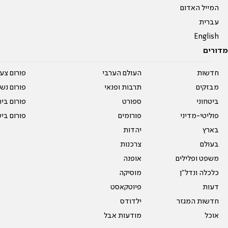
המייל האדום
עברית
English
מדורים
חדשות
העולם הערבי
פורום צע
מבזקים
תרבות ופנאי
פורום נשו
ביטחוני
ספורט
פורום בי
פוליטי-מדיני
פורומים
פורום בי
בארץ
יהדות
בעולם
צרכנות
משפט ופלילים
אופנה
כלכלה ונדל"ן
מוסיקה
דעות
פיוטקאסט
חדשות המגזר
ילדודס
אוכל
מודעות אבל