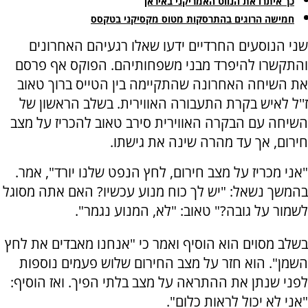
כך איתרו את הנווט האמריקני באיראן
חמישה הרוגים בהתרסקות מטוס מקסיקני בטקסס
שני הנוסעים החרדיים ידעו שאלו רגעיהם האחרונים
והתקשרו להיפרד מבני משפחותיהם. הפוקס אף פרסם
את השיחה האחרונה שהתקיימה בין הטייס ברוך טאוב
ז''ל לאיש בקרת התעבורה האווירית. בשלב הראשון של
השיחה עם הבקרה האווירית סירב טאוב להכריז על מצב
חירום, אך עד מהרה שינה את גישתו.
"אני מכריז על מצב חירום, לחץ הנפט שלנו יורד", אמר.
בהמשך נשאל: "יש לך כוח מנוע עכשיו? האם אתה מסוגל
לשמור על גובה?" טאוב: "לא, המנוע נגמר".
בשלב מסוים הוא הוסיף ואמר כי "אנחנו מאבדים את לחץ
השמן". הוא חזר על מצב החירום שלוש פעמים נוספות
לפני שנתן את ההתראה על מצב בלתי הפיך. ואז הוסיף:
"אני לא יכול לראות כלום".