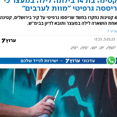
קטינה בת 14 בילתה לילה במעצר כי
ריססה גרפיטי "מוות לערבים"
4 קטינות נחקרו בחשד שריססו גרפיטי על קיר בירושלים, קטינה
אחת הושארה לילה במעצר ותובא לדיון בבימ"ש.
ערוץ 7
5.03.23, 13:23
ירושלים
חוננו
מעצר
קטינים
גרפיטי