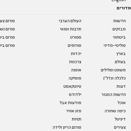
מדורים
חדשות
העולם הערבי
פורום צע
מבזקים
תרבות ופנאי
פורום נשו
ביטחוני
ספורט
פורום בי
פוליטי-מדיני
פורומים
פורום בי
בארץ
יהדות
בעולם
צרכנות
משפט ופלילים
אופנה
כלכלה ונדל"ן
מוסיקה
דעות
פיוטקאסט
חדשות המגזר
ילדודס
אוכל
מודעות אבל
כיפה שחורה
מזג אוויר
דיגיטל
תגיות
צעירים
פורום הריון ולידה