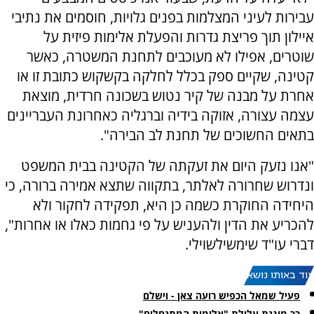
עבירות לעיני המצלמות בפנים גלויות, חוסמים את נתיבי
איילון תוך פריצת גדרות והפעלת אלימות פיזית על
שוטרים, אפילו לא מעוכבים לתחנת המשטרה, כאשר
קטינה, שקיים ספק בכלל לחלקה בקשקוש כתובת זו או
אחרת על מבנה של קיר נטוש בשכונה חרדית, מוצאת
עצמה עצורה, אזוקה בידיה וברגליה כאחרונת העבריינים
בתאים החשוכים של תחנת לב הבירה".
"אנו נזעק היום את זעקתה של הקטינה בבית המשפט
ונדרוש שחרורה לאלתר, בתקווה שתצא אמירה ברורה, כי
היחידה החוקרת כשמה כן היא, תפקידה לחקור ולא
להכריע את הדין ולהעניש על פי גחמות כאלו או אחרות",
דברי עו"ד שימשילשוילי.
עוד באותו נושא:
פעיל שמאל הכפיש רועה צאן - וישלם
כך מוגנת עלילת "אלימות המתנחלים"