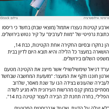
גרפיטי. אילוסטרציה
צילום: iStock
ארבע קטינות נעצרו אתמול (מוצאי שבת) בחשד כי ריססו
כתובת גרפיטי של "מוות לערבים" על קיר נטוש בירושלים.
הן נחקרו ובסיום החקירה אחת הקטינות, כבת 14,
הושארה במעצר כל הלילה והיא תובא היום לדיון בבית
משפט השלום בירושלים.
עו"ד דניאל שימשילשוילי אשר מייצג את הקטינה מטעם
ארגון חוננו תקף את המעצר: "מזעזעת המחשבה שבחשד
לעבירה שהעונש בצידה הנו עד שנת מאסר, שלרוב
מסתיים במתן קנס מהרשות העירונית ולא מגיע לשדה
הפלילי, בחרה תחנת לב הבירה לעצור קטינה בת 14".
"לא יעלה על הדעת, שבעוד אנרכיסטים המבצעים