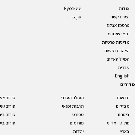
אודות
Pусский
יצירת קשר
عربية
פרסמו אצלנו
תנאי שימוש
מדיניות פרטיות
הצהרת נגישות
המייל האדום
עברית
English
מדורים
חדשות
העולם הערבי
פורום צע
מבזקים
תרבות ופנאי
פורום נשו
ביטחוני
ספורט
פורום בי
פוליטי-מדיני
פורומים
פורום בי
בארץ
יהדות