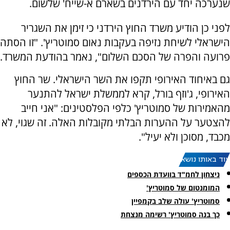
שנערכה יחד עם הירדנים בשארם א-שייח' שלשום.
לפני כן הודיע משרד החוץ הירדני כי זימן את השגריר
הישראלי לשיחת נזיפה בעקבות נאום סמוטריץ'. "זו הסתה
פרועה והפרה של הסכם השלום", נאמר בהודעת המשרד.
גם באיחוד האירופי תקפו את השר הישראלי. שר החוץ
האירופי, ג'וזף בורל, קרא לממשלת ישראל להתנער
מהאמירות של סמוטריץ' כלפי הפלסטינים: "אני חייב
להצטער על ההערות הבלתי מקובלות האלה. זה שגוי, לא
מכבד, מסוכן ולא יעיל".
עוד באותו נושא:
ניצחון לחמ"ד בוועדת הכספים
המומנטום של סמוטריץ'
סמוטריץ' עולה שלב בקמפיין
כך בנה סמוטריץ' רשימה מנצחת