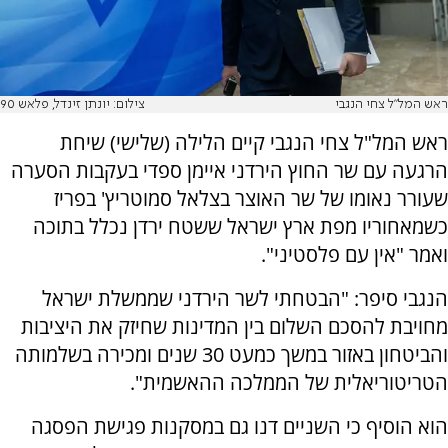
ראש המל"ל צחי הנגבי
צילום: יונתן זינדל, פלאש 90
ראש המל"ל צחי הנגבי קיים הלילה (שלישי) שיחת
הרגעה עם שר החוץ הירדני איימן ספדי בעקבות הסערה
שעורר נאומו של שר האוצר בצלאל סמוטריץ' בפריז
כשמאחוריו מפת ארץ ישראל ששטח ירדן נכלל בתוכה
ואמר "אין עם פלסטיני".
הנגבי סיפר: "הבטחתי לשר הירדני שממשלת ישראל
מחויבת להסכם השלום בין המדינות שחיזק את היציבות
והביטחון באזור במשך כמעט 30 שנים ומכירה בשלמותה
הטריטוריאלית של הממלכה ההאשמית".
הוא הוסיף כי השניים דנו גם במסקנות פגישת הפסגה