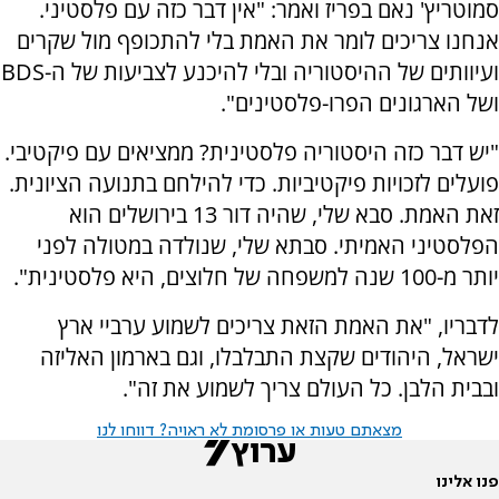
סמוטריץ' נאם בפריז ואמר: "אין דבר כזה עם פלסטיני.
אנחנו צריכים לומר את האמת בלי להתכופף מול שקרים
ועיוותים של ההיסטוריה ובלי להיכנע לצביעות של ה-BDS
ושל הארגונים הפרו-פלסטינים".
"יש דבר כזה היסטוריה פלסטינית? ממציאים עם פיקטיבי.
פועלים לזכויות פיקטיביות. כדי להילחם בתנועה הציונית.
זאת האמת. סבא שלי, שהיה דור 13 בירושלים הוא
הפלסטיני האמיתי. סבתא שלי, שנולדה במטולה לפני
יותר מ-100 שנה למשפחה של חלוצים, היא פלסטינית".
לדבריו, "את האמת הזאת צריכים לשמוע ערביי ארץ
ישראל, היהודים שקצת התבלבלו, וגם בארמון האליזה
ובבית הלבן. כל העולם צריך לשמוע את זה".
מצאתם טעות או פרסומת לא ראויה? דווחו לנו
פנו אלינו