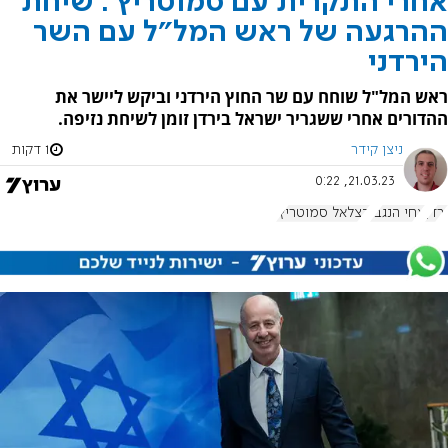
אחרי התקרית עם סמוטריץ': שיחת
ההרגעה של ראש המל"ל עם השר
הירדני
ראש המל"ל שוחח עם שר החוץ הירדני וביקש ליישר את
ההדורים אחרי ששגריר ישראל בירדן זומן לשיחת נזיפה.
ניצן קידר
1 דקות
21.03.23, 0:22
ירדן
צחי הנגבי
בצלאל סמוטריץ'