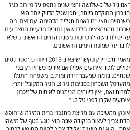
"אם גיל של כ-שלושה וחצי שנים נתפס על פי רוב כגיל
הזיכרון המוקדם ביותר, יתכן שגיל מדויק יותר הוא
כשנתיים וחצי." זו באמת תגלית מדהימה. עם זאת, מה
שברור מהממצאים הללו שאין נתונים מדעיים המצביעים
על יכולת גישה לזיכרונות משנת החיים הראשונה, שלא
לדבר על שמונת הימים הראשונים.
מאמר מ'בריין קונקשן' שיצא ב-2013 דיווח כי ׳סטודנטים
יכולים לזכור אירועים אפילו אם אירעו כשהיו רק בני
שנתיים. נדמה שמעבר דירה ומות בן משפחה התגלו
מהערפל השכחון בסביבות גיל 3, הגיל המקובל יותר׳.
למרות זאת, ׳אין דיווחים הניתנים לאימות של זיכרון
אירועים שקרו לפני גיל 2.׳"
אונקן ממשיכה עם מליצת מתנגדי ברית המילה ש"חופש
הדת צריך לעצור בנקודה שבה הוא נוגע בגוף של מישהו
אחר". היא גם טוענת שלילד צריך להיות החופש לבחור