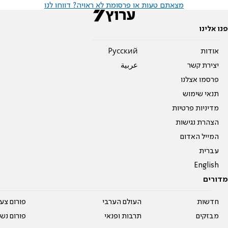
מצאתם טעות או פרסומת לא ראויה? דווחו לנו
פנו אלינו
אודות
Pусский
יצירת קשר
عربية
פרסמו אצלנו
תנאי שימוש
מדיניות פרטיות
הצהרת נגישות
המייל האדום
עברית
English
מדורים
חדשות
העולם הערבי
פורום צע
מבזקים
תרבות ופנאי
פורום נשו