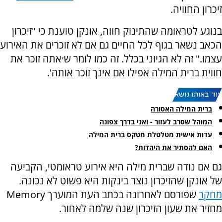
זיכרון החוויה.
בנוגע לטראומה שהתינוק חווה, אונקן טוענת כי "זיכרון
הכאב נשאר בגוף לכל החיים גם אם לא זוכרים את האירוע
עצמו." זה לא הגיוני בכלל. זה כמו לומר ש׳אתה זוכר את
חווית ברית המילה אפילו אם אינך זוכר אותה'.
עוד באותו נושא:
ברית המילה האסורה
המוהל שסרב לעזור - ואני בדרך צפונה
עדות אישית מטלטלת מטקס ברית המילה
האם להסתיר את היהדות?
גם אם נודה שברית מילה היא אירוע טראומטי, הקביעה
של אונקן שהזיכרון נוצר בינקות היא פשוט לא נכונה.
מחקר
שפורסם לאחרונה בכתב העת המוערך Memory
מחזיר את שעון הזיכרון שנה שלמה לאחור.