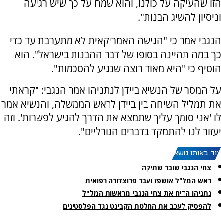
הזו שהעיקה על כולנו, והוא שמח על כך שיש רגיעה
וניסיון להשיג הבנות".
הנגבי אמר כי "הגישה האמריקאית לא מתערבת עד כדי
כך במה תהיינה בסופו של דבר ההבנות בישראל". הוא
הוסיף כי "היא מאוד רוצה שנגיע להסכמות".
על המסר של הנשיא ביידן לנתניהו אמר הנגבי: "קראתי
את תמליל השיחה בין ביידן לראש הממשלה, והנשיא אמר
לו 'אני סומך עליך שתמצא את הדרך להגיע לפשרות'. וזה
יעזור לנו להתמקד בדברים הגורליים".
עוד באותו נושא:
צחי הנגבי שובר שתיקה
ראש המל"ל אושפז ועבר פרוצדורה רפואית
נתניהו הדיח את צחי הנגבי מראשות המל"ל
להפסיק לעכב את החלטת הקבינט נגד הפלסטינים