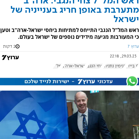
ראש המל"ל צחי הנגבי: ארה"ב
מתערבת באופן חריג בענייניה של
ישראל
ראש המל"ל הנגבי התייחס למתיחות ביחסי ישראל-ארה"ב וטען
כי המעורבות מגיעה מידידים נוספים של ישראל בעולם.
ערוץ 7
2 דקות
29.03.23, 22:18
ג'ו ביידן
בנימין נתניהו
צחי הנגבי
ישראל-ארה"ב
מל"ל