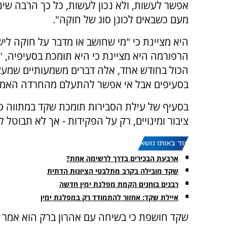
אפשר לעשות, ולא נכון לעשות, כל כך הרבה שינ
מעם כשבאים לכונן סוג של חוקה".
היא מציינת כי "מי שחושב או מדבר על חוקה ליש
הרפורמה היא מציינת כי היא תומכת בסעיפיה, 
הכול בחודש אחד, אלה דברים משמעותיים שמעצ
בסעיפים אבל אי אפשר להתעלם מהחרדה האמית
בסעיף של עילת הסבירות תומכת שקד במתווה סו
ציבור ומינויים, רק על הפקידות - אך לא תבוטל ל
עוד באותו נושא:
ארבעת הבכירים בדרך לרשימה אחת?
שקד מובילה בקרב מתלבטי הציונות הדתית
רבנים בוחנים הקמת מפלגת ימין חדשה
איילת שקד: אחזור להתמודד רק במפלגת ימין
שקד חושפת כי בשיחה עם אהרון ברק הוא אמר לה