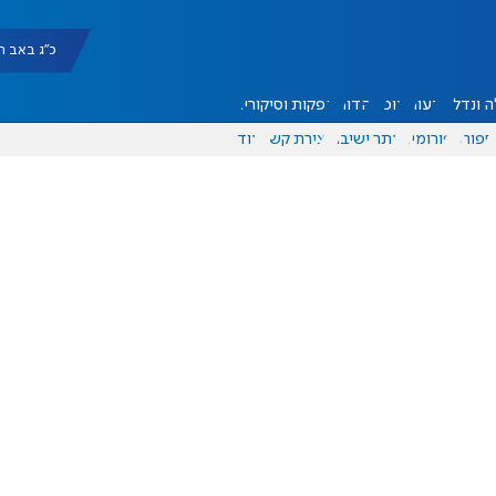
כ"ג באב תשפ"ו |
 ונדל"ן
דעות
אוכל
יהדות
הפקות וסיקורים
ספורט
פורומים
אתר ישיבה
יצירת קשר
עוד