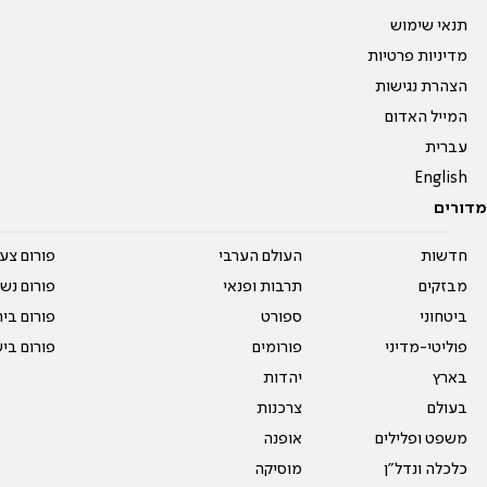
תנאי שימוש
מדיניות פרטיות
הצהרת נגישות
המייל האדום
עברית
English
מדורים
חדשות
העולם הערבי
פורום צע
מבזקים
תרבות ופנאי
פורום נשו
ביטחוני
ספורט
פורום בי
פוליטי-מדיני
פורומים
פורום בי
בארץ
יהדות
בעולם
צרכנות
משפט ופלילים
אופנה
כלכלה ונדל"ן
מוסיקה