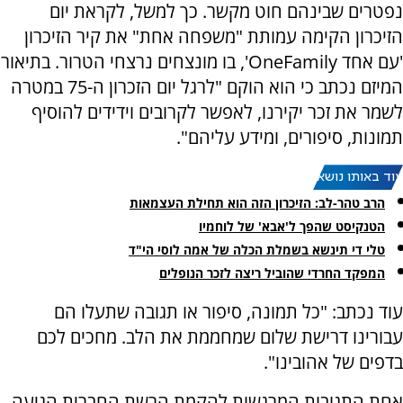
נפטרים שבינהם חוט מקשר. כך למשל, לקראת יום
הזיכרון הקימה עמותת "משפחה אחת" את קיר הזיכרון
'עם אחד OneFamily', בו מונצחים נרצחי הטרור. בתיאור
המיזם נכתב כי הוא הוקם "לרגל יום הזכרון ה-75 במטרה
לשמר את זכר יקירנו, לאפשר לקרובים וידידים להוסיף
תמונות, סיפורים, ומידע עליהם".
עוד באותו נושא:
הרב טהר-לב: הזיכרון הזה הוא תחילת העצמאות
הטנקיסט שהפך ל'אבא' של לוחמיו
טלי די תינשא בשמלת הכלה של אמה לוסי הי"ד
המפקד החרדי שהוביל ריצה לזכר הנופלים
עוד נכתב: "כל תמונה, סיפור או תגובה שתעלו הם
עבורינו דרישת שלום שמחממת את הלב. מחכים לכם
בדפים של אהובינו".
אחת התגובות המרגשות להקמת הרשת החברית הגיעה