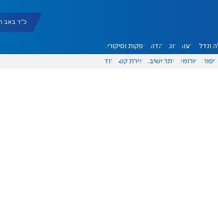
כ"ד באב תשפ"ו |
 ונדל"ן
דעות
אוכל
יהדות
הפקות וסיקורים
ספורט
פורומים
אתר ישיבה
יצירת קשר
עוד