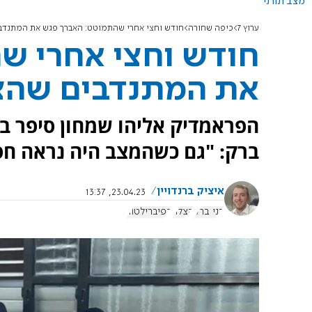
מצב תורני
ערוץ 7
כיפה שחורה
חודש וחצי אחרי שהתמוטט: האברך פגש את המתנדבי
חודש וחצי אחרי ש
את המתנדבים שהצי
הפראמדיק אליהו שמחון סיפר ב
ברק: "גם כשהמצב היה נראה חסר 
איציק ברנדויין
23.04.23, 13:37
בני ברק
הצלה
דפיברילטור