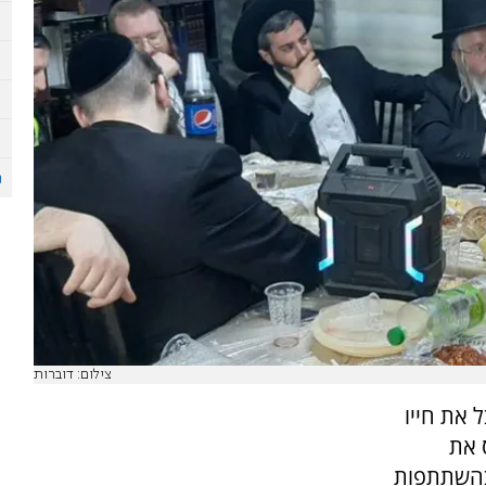
צילום: דוברות
 את חייו
 את
בהשתתפות