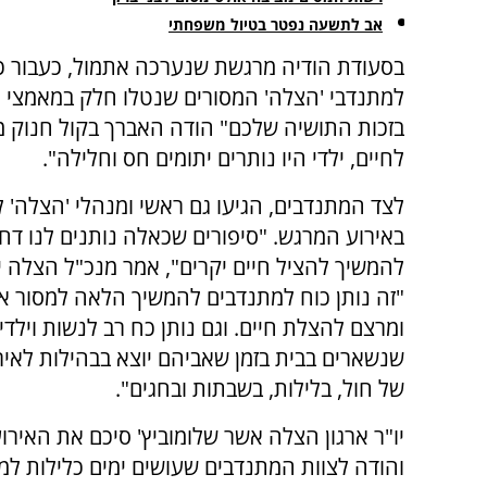
אב לתשעה נפטר בטיול משפחתי
בסעודת הודיה מרגשת שנערכה אתמול, כעבור כחו
למתנדבי 'הצלה' המסורים שנטלו חלק במאמצי הה
בזכות התושיה שלכם" הודה האברך בקול חנוק 
לחיים, ילדי היו נותרים יתומים חס וחלילה".
לצד המתנדבים, הגיעו גם ראשי ומנהלי 'הצלה'
באירוע המרגש. "סיפורים שכאלה נותנים לנו דח
להמשיך להציל חיים יקרים", אמר מנכ"ל הצלה יע
"זה נותן כוח למתנדבים להמשיך הלאה למסור א
ומרצם להצלת חיים. וגם נותן כח רב לנשות וילד
שנשארים בבית בזמן שאביהם יוצא בבהילות לאירו
של חול, בלילות, בשבתות ובחגים".
יו"ר ארגון הצלה אשר שלומוביץ' סיכם את האיר
והודה לצוות המתנדבים שעושים ימים כלילות ל