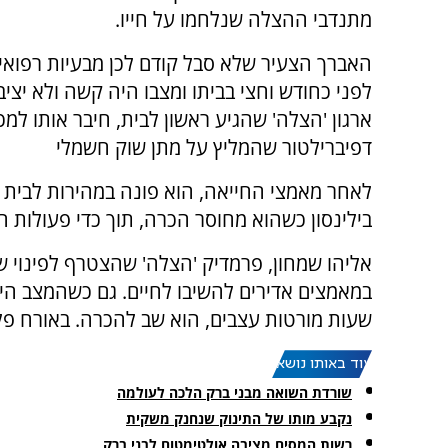
מתנדבי ההצלה שנלחמו על חייו.
האברך הצעיר שלא סבל קודם לכן מבעיות רפואי
לפני כחודש וחצי בביתו ומצבו היה קשה ולא יציב
ארגון 'הצלה' שהגיע ראשון לבית, חיבר אותו למכ
דפיברילטור שהמליץ על מתן שוק חשמלי
לאחר מאמצי החייאה, הוא פונה במהירות לבית 
בילינסון כשהוא מחוסר הכרה, תוך כדי פעולות 
אליהו שמחון, פרמדיק 'הצלה' שהצטרף לפינוי ש
שעות מורטות עצבים, הוא שב להכרה. באורח פל
עוד באותו נושא:
שורדת השואה מבני ברק הלכה לעולמה
נקבע מותו של התינוק שנחנק משקית
רשות המסים מציבה אולטימטום לבני ברק