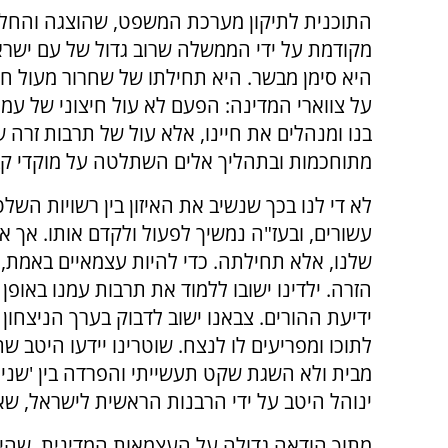
התוכנית לתיקון מערכת המשפט, שהוצגה והחלה
מקודמת על ידי הממשלה שרוב גדול של עם ישרא
היא סימן מבשר. היא תחילתו של שחרור מעול חי
על צווארי המדינה: הפעם לא עול חיצוני של עמי
בנו ומנהלים את חיינו, אלא עול של תרבות זרה 
מתוחכמות ובתהליך אלים השתלטה על מוקדי קבל
לא די לנו בכך שנשיב את האיזון בין רשויות השלט
עשורים, ובעז"ה נמשיך לפעול ולקדם אותו. אך א
שלנו, אלא תחילתה. כדי להיות עצמאיים באמת
הזרה. ילדינו ישובו ללמוד את תרבות עמנו באופ
ידיעת ההורים. צבאנו ישוב לדבוק בערך הניצחון ו
לתוכו ומפריעים לו לנצח. שוטרינו יידעו היטב 
מבית ולא השגת שקט תעשייתי והפרדה בין 'שני צ
ינוהל היטב על ידי הרבנות הראשית לישראל, שא
מתוך הודאה גדולה על העצמאות המדינית, שהיא