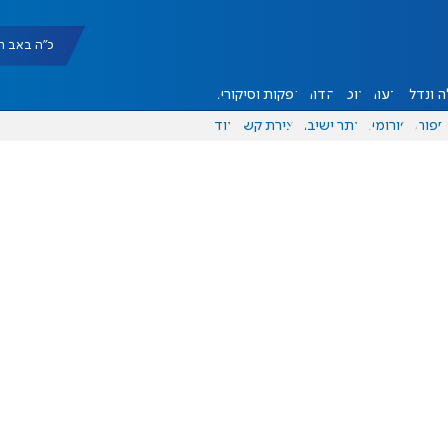
כ"ה באב תשפ"ו |
 ונדל"ן
דעות
אוכל
יהדות
הפקות וסיקורים
ספורט
פורומים
אתר ישיבה
יצירת קשר
עוד