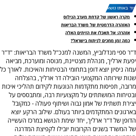
עוד באותו נושא:
מקרה ראשון של קדחת מערב הנילוס
האזהרה הדרמטית של משרד הבריאות
אזהרה: אל תאכלו את הזיתים האלה
כמה זמן מחכים לניתוח בישראל?
ד"ר ספי מנדלוביץ, המשנה למנכ"ל משרד הבריאות: "ד"ר
יפעת ארליך, מנהלת מצטיינת, מנוסה ומוערכת, מביאה
עמה ניסיון יוצא דופן בתחומי הבטיחות והאיכות. לאורך כל
שנות שירותה המקצועי הובילה דר ארליך, בהצלחה
מרובה, תפיסות מתקדמות הנוגעות לקידום תהליכי איכות
ובטיחות המושתתים על מקצועיות רבה, ומתבססים על
יצירת תשתית של אמון גבוה ושיתוף פעולה - כמקובל
בארגונים המתקדמים ביותר בעולם. שילוב הרקע יוצא
הדופן של ד"ר ארליך, יחד שימת הנושא במרכז העשייה
של המשרד בשנים הקרובות יובילו לקפיצת המדרגה