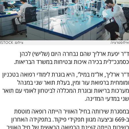
אילוסטרציה
צילום: ISTOCK
ד"ר יפעת ארליך שהם נבחרה היום (שלישי) לכהן
כסמנכ"לית בכירה איכות ובטיחות במשרד הבריאות.
ד"ר ארליך, אל"מ במיל', היא בוגרת לימודי רפואה בטכניון
ומומחית ברפואת עור ומין, בעלת תואר שני במנהל
מערכות בריאות ובוגרת המכללה לביטחון לאומי עם תואר
שני במדעי המדינה.
במסגרת שירותה בחיל האוויר הייתה רופאה מוטסת
ב-669 וביצעה מגוון תפקידי פיקוד. בתפקידה האחרון
בשירות הייתה קצינת הרפואה הראשית של חיל האוויר