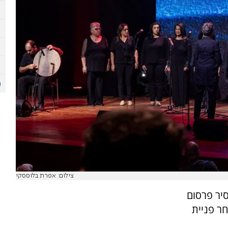
צילום: אפרת בלוססקי
יר פרסום
ר פניית