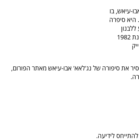
ו-עיאש, בו
 היא סיפרה
ללבנון
ולהצטרף "לשורות ההתנגדות הפלסטינית". בשנת 1982
יק
יר את סיפורה של נג'לאא' אבו-עיאש מאתר הפורום,
ה.
להתייחס לידיעה.