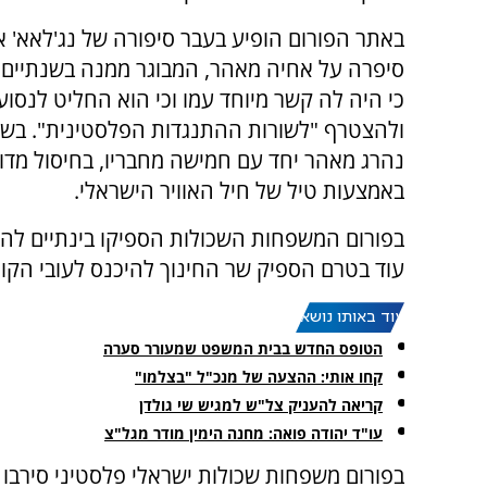
באתר הפורום הופיע בעבר סיפורה של נג'לאא' אב
סיפרה על אחיה מאהר, המבוגר ממנה בשנתיים.
כי היה לה קשר מיוחד עמו וכי הוא החליט לנסוע 
נהרג מאהר יחד עם חמישה מחבריו, בחיסול מדוי
באמצעות טיל של חיל האוויר הישראלי.
בפורום המשפחות השכולות הספיקו בינתיים להס
עוד בטרם הספיק שר החינוך להיכנס לעובי הקור
עוד באותו נושא:
הטופס החדש בבית המשפט שמעורר סערה
קחו אותי: ההצעה של מנכ"ל "בצלמו"
קריאה להעניק צל"ש למגיש שי גולדן
עו"ד יהודה פואה: מחנה הימין מודר מגל"צ
בפורום משפחות שכולות ישראלי פלסטיני סירבו 