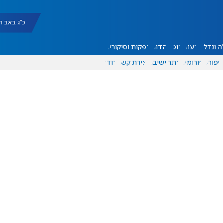
כ"ג באב תשפ"ו |
 ונדל"ן
דעות
אוכל
יהדות
הפקות וסיקורים
ספורט
פורומים
אתר ישיבה
יצירת קשר
עוד