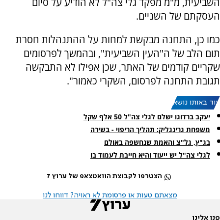
השביעית, מ"מ מפקד גלי צה"ל לא הודיע על סיום
העסקתם של השניים.
כמו כן, התחנה מבקשת למחות על ההתנהלות חסרת
תום הלב של ה"העין השביעית", ובהמשך לפרסומים
שקריים קודמים של האתר, שכן אפילו לא התבקשה
תגובת התחנה לפרסום, השקרי כאמור".
עוד באותו נושא:
יעקב ברדוגו ישלם לגלי צה"ל 50 אלף שקל
משפחת גרינגליק: תהליך הריפוי - בשירה
בג"ץ, גל"צ והאמת שנחשפה באולם
לגלי צה"ל יש ייעוד והיא חייבת לעמוד בו
הצטרפו לקבוצת הוואטצאפ של ערוץ 7
מצאתם טעות או פרסומת לא ראויה? דווחו לנו
פנו אלינו