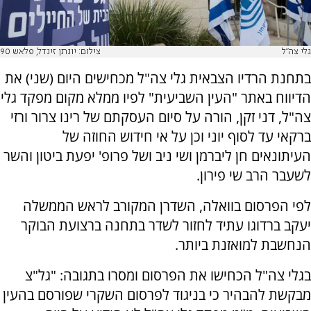
גלי צה"ל
צילום: יונתן זינדל, פלאש 90
בתחנת הרדיו הצבאית גלי צה"ל מכחישים היום (שני) את
הדיווח באתר "העין השביעית" לפיו ממלא מקום מפקד גלי
צה"ל, דני זקן, הורה על סיום העסקתם של רינו צרור ורזי
ברקאי עד לסוף יוני וכן על אי חידוש החוזה של
העיתונאים חן ליברמן ושי ניב ושל פרופ' יפעת ביטון והשר
לשעבר הרב שי פירון.
לפי הפרסום בוואלה, השדרן המקורב לראש הממשלה
יעקב ברדוגו עתיד לחזור לשדר בתחנה ברצועת הבוקר
הנחשבת למואזנת ביותר.
בגלי צה"ל הכחישו את הפרסום ומסרו בתגובה: "גל"צ
מבקשת להבהיר כי בניגוד לפרסום השקרי שפורסם בהעין