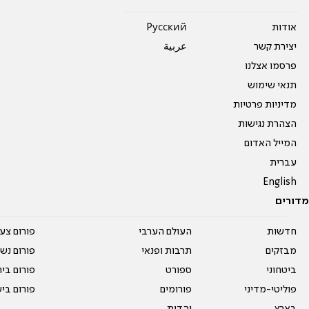
אודות
Pусский
יצירת קשר
عربية
פרסמו אצלנו
תנאי שימוש
מדיניות פרטיות
הצהרת נגישות
המייל האדום
עברית
English
מדורים
חדשות
העולם הערבי
פורום צע
מבזקים
תרבות ופנאי
פורום נשו
ביטחוני
ספורט
פורום בי
פוליטי-מדיני
פורומים
פורום בי
בארץ
יהדות