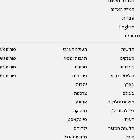
הצהרת נגישות
המייל האדום
עברית
English
מדורים
חדשות
העולם הערבי
פורום צע
מבזקים
תרבות ופנאי
פורום נשו
ביטחוני
ספורט
פורום בי
פוליטי-מדיני
פורומים
פורום בי
בארץ
יהדות
בעולם
צרכנות
משפט ופלילים
אופנה
כלכלה ונדל"ן
מוסיקה
דעות
פיוטקאסט
חדשות המגזר
ילדודס
אוכל
מודעות אבל