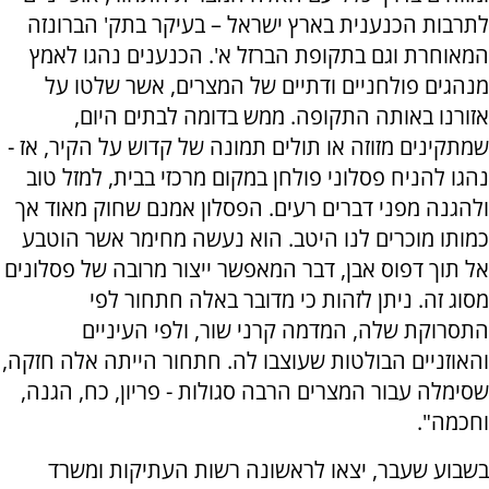
לתרבות הכנענית בארץ ישראל – בעיקר בתק' הברונזה
המאוחרת וגם בתקופת הברזל א'. הכנענים נהגו לאמץ
מנהגים פולחניים ודתיים של המצרים, אשר שלטו על
אזורנו באותה התקופה. ממש בדומה לבתים היום,
שמתקינים מזוזה או תולים תמונה של קדוש על הקיר, אז -
נהגו להניח פסלוני פולחן במקום מרכזי בבית, למזל טוב
ולהגנה מפני דברים רעים. הפסלון אמנם שחוק מאוד אך
כמותו מוכרים לנו היטב. הוא נעשה מחימר אשר הוטבע
אל תוך דפוס אבן, דבר המאפשר ייצור מרובה של פסלונים
מסוג זה. ניתן לזהות כי מדובר באלה חתחור לפי
התסרוקת שלה, המדמה קרני שור, ולפי העיניים
והאוזניים הבולטות שעוצבו לה. חתחור הייתה אלה חזקה,
שסימלה עבור המצרים הרבה סגולות - פריון, כח, הגנה,
וחכמה".
בשבוע שעבר, יצאו לראשונה רשות העתיקות ומשרד