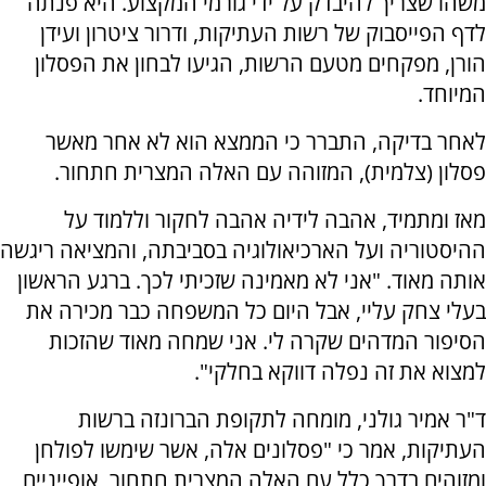
משהו שצריך להיבדק על ידי גורמי המקצוע. היא פנתה
לדף הפייסבוק של רשות העתיקות, ודרור ציטרון ועידן
הורן, מפקחים מטעם הרשות, הגיעו לבחון את הפסלון
המיוחד.
לאחר בדיקה, התברר כי הממצא הוא לא אחר מאשר
פסלון (צלמית), המזוהה עם האלה המצרית חתחור.
מאז ומתמיד, אהבה לידיה אהבה לחקור וללמוד על
ההיסטוריה ועל הארכיאולוגיה בסביבתה, והמציאה ריגשה
אותה מאוד. "אני לא מאמינה שזכיתי לכך. ברגע הראשון
בעלי צחק עליי, אבל היום כל המשפחה כבר מכירה את
הסיפור המדהים שקרה לי. אני שמחה מאוד שהזכות
למצוא את זה נפלה דווקא בחלקי".
ד"ר אמיר גולני, מומחה לתקופת הברונזה ברשות
העתיקות, אמר כי "פסלונים אלה, אשר שימשו לפולחן
ומזוהים בדרך כלל עם האלה המצרית חתחור, אופייניים