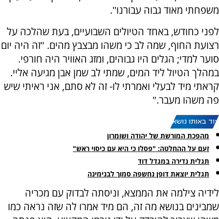
משפחתי מאוד גבוה עבורנו''.
לפני כחודש, באחד הטיולים השבועיים, בעת שהלכה על
רצועת החוף, שמה לב כי משהו מבצבץ מהים. "זה היה יום
סוער למדי; הגלים היו גבוהים, ומזג האוויר היה חורפי.
במהלך הטיול ליד המים, שמתי לב שמן אבן מגיעה אליי.
קראתי מיד לבעלי ואמרתי לו- זה לא סתם, אני ראיתי שיש
פה משהו מעבר."
עוד באותו נושא:
מהפכת המורשת של יהודה ושומרון
זעם על ההחלטה: "פסלו כי היא עם כיסוי ראש"
תגלית נדירה במגדל דוד
תגלית יוצאת דופן נחשפה סמוך לבנימינה
לידיה צילמה את הממצא, וניסתה לבדוק עם מכריה
שמבינים בנושא מה זה, הם מיד אמרו לה שזה נראה כמו