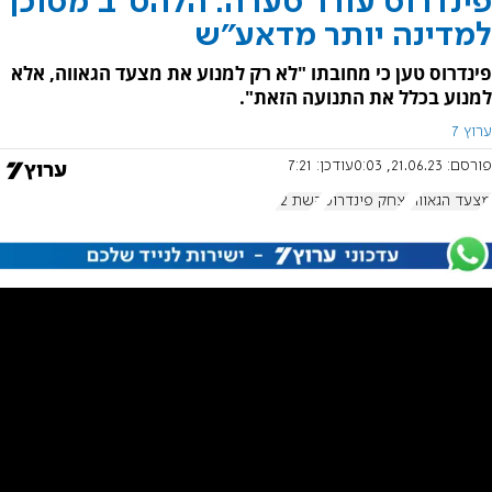
פינדרוס עורר סערה: הלהט"ב מסוכן
למדינה יותר מדאע"ש
פינדרוס טען כי מחובתו "לא רק למנוע את מצעד הגאווה, אלא
למנוע בכלל את התנועה הזאת".
ערוץ 7
פורסם:
21.06.23, 0:03
עודכן:
7:21
מצעד הגאווה
יצחק פינדרוס
קשת 12