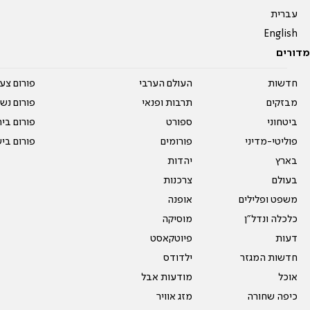
עברית
English
מדורים
חדשות
העולם הערבי
פורום צע
מבזקים
תרבות ופנאי
פורום נשו
ביטחוני
ספורט
פורום בי
פוליטי-מדיני
פורומים
פורום בי
בארץ
יהדות
בעולם
צרכנות
משפט ופלילים
אופנה
כלכלה ונדל"ן
מוסיקה
דעות
פיוטקאסט
חדשות המגזר
ילדודס
אוכל
מודעות אבל
כיפה שחורה
מזג אוויר