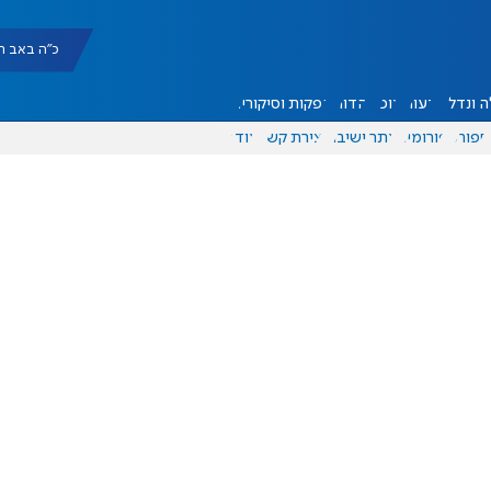
כ"ה באב תשפ"ו |
 ונדל"ן
דעות
אוכל
יהדות
הפקות וסיקורים
ספורט
פורומים
אתר ישיבה
יצירת קשר
עוד