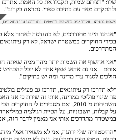
שלו: "רציתם שמות, תקבלו את כל האמת. אתרכז 
ולהתקדם מאד עם כתיבת ספרי. נתראה בקרוב".
משפט נתניהו | אלדד יניב בחשיפה דרמטית: "תודרכנו ע"י החוקרים, ר
"אנחנו היינו מתודרכים, לא בהנדסה לאחור אלא בז
המתדרכים.
"אני אחשוף את השמות יותר מהר ממה שאתה חושב,
אותם – אני גם אדאג שאף אחד לא יוכל להכחיש את
הולכים לסגור עדי מדינה ומה יש בתיקים".
"לא תדרכו רק עיתונאים, תדרכו גם פעילים בולטים 
פה שינוי פוליטי במדינה, אותי זה שירת כי אני הא
השחיתות מ-2010, ואם מסבירים לי הח
במשטרה מתדרכים אותי אני מאמין לדבר הזה, אני
"ההיסטוריה שלי ידועה, אני לא משאיר אצלי מידע
בהווה, המתן קצת בסבלנות. נגדי לא מגישים תביע