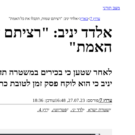
מצב תורני
ערוץ 7
בארץ
אלדד יניב: "רציתם שמות, תקבלו את כל האמת"
אלדד יניב: "רציתם 
האמת"
לאחר שטען כי בכירים במשטרה תדר
יניב כי הוא לוקח פסק זמן לטובת כ
ערוץ 7
פורסם:
27.07.23, 16:48
עודכן:
18:36
משטרת ישראל
אלדד יניב
הפטריוטים
ערוץ 14