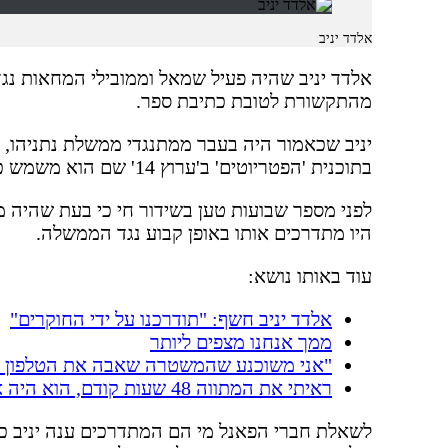
אלדד יניב
אלדד יניב שהיה פעיל שמאל וממובילי המחאות נגד
מהתקשורת לטובת כתיבת ספר.
יניב שכאמור היה בעבר ממתנגדי ממשלת נתניהו,
בתוכנית 'הפטריוטים' ב'ערוץ 14' שם הוא משמש כסממן השמאלי.
לפני מספר שבועות טען בשידור חי כי בעת שהיה מ
היו מתדרכים אותו באופן קבוע נגד הממשלה.
עוד באותו נושא:
אלדד יניב חשף: "תודרכנו על ידי החוקרים"
ממך אנחנו מצפים ליותר
"אני משוכנע שהמשטרה שאבה את הטלפון ש
ראיתי את המתווה 48 שעות קודם, הוא היה אחר
לשאלת חברי הפאנל מי הם המתדרכים ענה יניב כי 