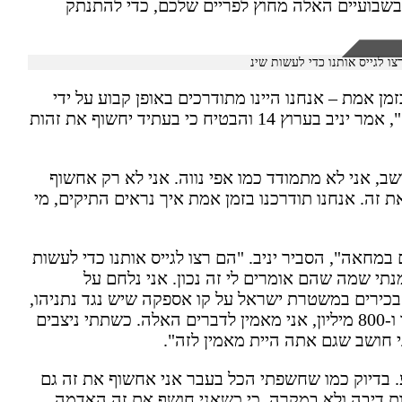
בשבועיים האלה מחוץ לפריים שלכם, כדי להתנתק
צו לגייס אותנו כדי לעשות שינ
מן אמת – אנחנו היינו מתודרכים באופן קבוע על ידי
בכירי החוקרים במשטרת ישראל, לא רק עיתונאים", אמר יניב בערוץ 14 והבטיח כי בעתיד יחשוף את זהות
 אני לא מתמודד כמו אפי נווה. אני לא רק אחשוף
 זה. אנחנו תודרכנו בזמן אמת איך נראים התיקים, מי
במחאה", הסביר יניב. "הם רצו לגייס אותנו כדי לעשות
מנתי שמה שהם אומרים לי זה נכון. אני נלחם על
וקרים הכי בכירים במשטרת ישראל על קו אספקה שיש נגד נתניהו,
על קבלות, חשבוניות, על הטיית רגולציה במיליארד ו-800 מיליון, אני מאמין לדברים האלה. כשתתי ניצבים
 חושב שגם אתה היית מאמין לזה".
. בדיוק כמו שחשפתי הכל בעבר אני אחשוף את זה גם
ות דיבה ולא במקרה, כי כשאני חושף את זה האדמה