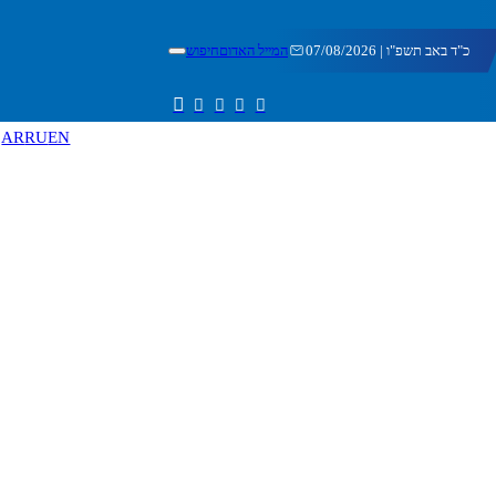
כ"ד באב תשפ"ו | 07/08/2026
המייל האדום
חיפוש
AR
RU
EN