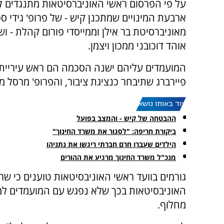
על פי הפרסום ראשי האוניברסיטאות מתנגדים ל
ארבעת המינויים שמתכנן קיש - של פרופ' גידי ספ
מאוניברסיטת בר אילן וממייסדי פורום קהלת - וש
אוהד דוכובני ממכון ויצמן.
המועמדים עליהם ישנה הסכמה הם ראש עיריית 
פיירברג שתיבחר כנציגת ציבור, והפרופ' מרסל מ
עוד באותו נושא:
ההבטחה של קיש - והמצב בפועל
ביקורת חריפה: "לסגור את משרד החינוך"
הילדים שעברו חרם חברתי ריגשו את נתניהו
מנכ"ל משרד החינוך מרגיע את ההורים
גורמים בוועד ראשי האוניבסיטאות טוענים כי ש
האוניבסיטאות בכך שלא נפגש עם המועמדים למל
מחלוף.