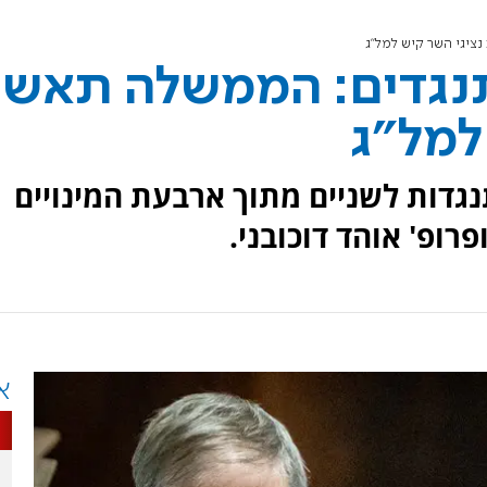
ציגי השר קיש למל"ג
נגדים: הממשלה תאשר
למל"ג
גדות לשניים מתוך ארבעת המינויים
פרופ' אוהד דוכובני.
א