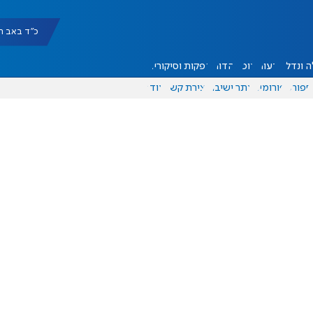
כ"ד באב תשפ"ו |
 ונדל"ן
דעות
אוכל
יהדות
הפקות וסיקורים
ספורט
פורומים
אתר ישיבה
יצירת קשר
עוד