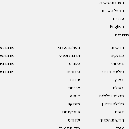
הצהרת נגישות
המייל האדום
עברית
English
מדורים
חדשות
העולם הערבי
פורום צע
מבזקים
תרבות ופנאי
פורום נשו
ביטחוני
ספורט
פורום בי
פוליטי-מדיני
פורומים
פורום בי
בארץ
יהדות
בעולם
צרכנות
משפט ופלילים
אופנה
כלכלה ונדל"ן
מוסיקה
דעות
פיוטקאסט
חדשות המגזר
ילדודס
אוכל
מודעות אבל