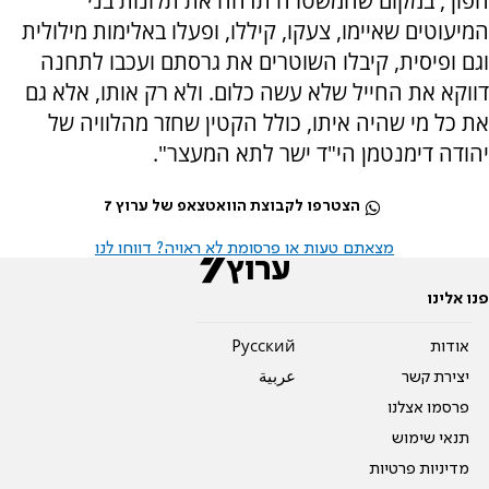
הפוך, במקום שהמשטרה תדחה את תלונות בני
המיעוטים שאיימו, צעקו, קיללו, ופעלו באלימות מילולית
וגם ופיסית, קיבלו השוטרים את גרסתם ועכבו לתחנה
דווקא את החייל שלא עשה כלום. ולא רק אותו, אלא גם
את כל מי שהיה איתו, כולל הקטין שחזר מהלוויה של
יהודה דימנטמן הי"ד ישר לתא המעצר".
הצטרפו לקבוצת הוואטצאפ של ערוץ 7
מצאתם טעות או פרסומת לא ראויה? דווחו לנו
פנו אלינו
אודות
Pусский
יצירת קשר
عربية
פרסמו אצלנו
תנאי שימוש
מדיניות פרטיות