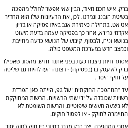
ברק, איש חכם מאוד, הבין שאי אפשר לחולל מהפכה
בשיטת הזבנג וגמרנו. לכן, את הרעיונות שלו הוא החדיר
אט אט. בתחילה כאמירת אגב באיזו פסיקה או בדיון
אקדמי גרידא, אחר כך בפסיקה עצמה בדעת מיעוט
בנושא זניח, ולבסוף, קיבוע של הנושא כדעה מחייבת
וכמצב חדש במערכת המשפט כולה.
אסתר חיות ניצבת כעת בפני אתגר חדש, מהסוג שאפילו
ברק לא עסק בו (בפסיקה) - רצונה העז להיות גם שליטה
על חוקי היסוד.
עד "המהפכה החוקתית" של 92, הייתה כאן הפרדת
רשויות שכובדה על ידי שתי הרשויות. הרשות המחוקקת
לא ביצעה מעשים שיפוטיים, והרשות השופטת לא
התיימרה לחוקק - או לפסול חוקים.
אחרי המהפכה, יצר ברק מדרג דמיוני בין חוק לחוק יסוד,