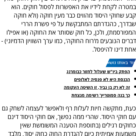
במטרה לקחת לידיו את האפשרות לפסול חוקים. הוא
קבע שחוקי היסוד מהווים כבר מעין חוקה (ולא חוקה
שבדרך, כהגדרתם המתבקשת על פי פשרת הררי
המפורסמת), ולכן, כל חוק שסותר את החוקה (או אפילו
דברים הנובעים מ'רוח החוקה', כמו ערך השוויון הדמיוני) -
אחת דינו להיפסל.
עוד באותו נושא:
הפתק ביו"ש שעלול לחזור כבומרנג
הכנסת היא לא פנסיה לאלופים
זה לא רק בן גביר, זו השיטה העקומה
כך בנה סמוטריץ' רשימה מנצחת
כעת, מתקשה חיות לעלות רף ולאפשר לעצמה לשחק גם
עם חוקי היסוד. שהרי ממה נפשך, אם חוקי היסוד דינם
כחוקים רגילים (בתוספת הטענה המשומשת שאין
משמעות אמיתית כיום להגדרת החוק כחוק יסוד, מלבד