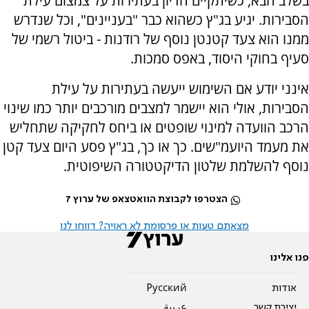
בשלב הבא, כשיתקיים הדיון בעתירות על צמצום עילת
הסבירות. יגיע בג"ץ כשהוא כבר "בעניינים", וכל שנדרש
ממנו הוא צעד קטנטן נוסף של רודנות - ביטול רשמי של
סעיף בחוקי היסוד, באפס סמכות.
אינני יודע אם השימוש ייעשה בעתירות על עילת
הסבירות, אולי הוא יישמר למצבים מורכבים יותר כמו שינוי
הרכב הוועדה למינוי שופטים או ביחס לחקיקה שתחליש
את מעמד היועמ"שים. כך או כך, בג"ץ פסע היום צעד קטן
נוסף להשלמת שלטון הדיקטטורה השיפוטית.
הצטרפו לקבוצת הוואטצאפ של ערוץ 7
מצאתם טעות או פרסומת לא ראויה? דווחו לנו
פנו אלינו
אודות
Pусский
יצירת קשר
عربية