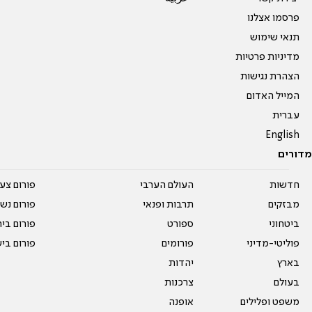
פרסמו אצלנו
תנאי שימוש
מדיניות פרטיות
הצהרת נגישות
המייל האדום
עברית
English
מדורים
חדשות
העולם הערבי
פורום צע
מבזקים
תרבות ופנאי
פורום נשו
ביטחוני
ספורט
פורום בי
פוליטי-מדיני
פורומים
פורום בי
בארץ
יהדות
בעולם
צרכנות
משפט ופלילים
אופנה