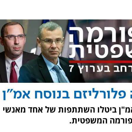
 פלורליזם בנוסח אמ"ן
אמ"ן ביטלו השתתפות של אחד מאנשי
רפורמה המשפטית.