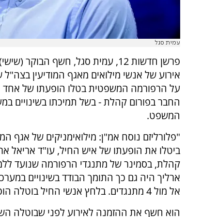
עמית סגל
פרשן חדשות 12, עמית סגל, חשף הבוקר (שיש
אירוע של אנשי מילואים מאגף המודיעין בצה"ל ש
על הרפורמה המשפטית בטלו הופעתו של אחד מ
החבר בפורום קהלת - בשל תמיכתו בשינויים במ
המשפט.
"פלורליזם נוסח אמ"ן: מילואימניקים של אגף המו
ביטלו את הופעתו של איש החיל, עו"ד אריאל אר
קהלת, בסמינר של מתנגדי הרפורמה שנועד ללמו
ארליך היה גם כך התומך הבודד בשינויים במער
אל מול 4 מתנגדים. בלחץ אנשי החיל בוטלה הופעתו", כתב סגל בחשבון הטוויטר.
הוא חשף את ההזמנה לאירוע לפני שבוטלה השתת