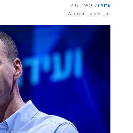
ערוץ 7
1.09.23, 8:54
אמ"ן
עמית סגל
רפורמת לוין