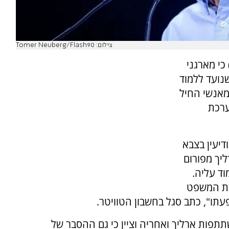
צילום: Tomer Neuberg/Flash90
י) כי מארגני
נועד ללמוד
אנשי החיל
ערכת
דיעין בצבא
ליך מפורום
ד עליה.
כת המשפט
פות ארליך ואחריה וציין כי גם ההסבר של