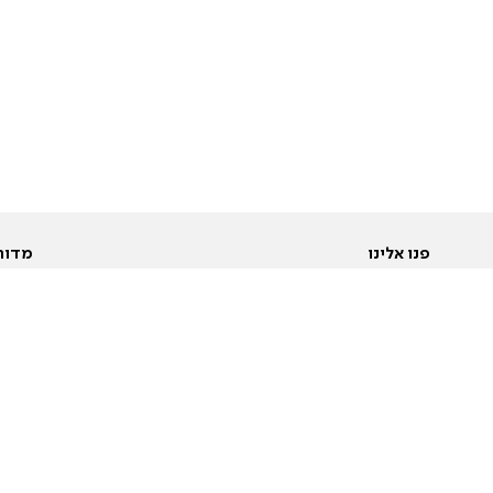
פנו אלינו
מדור
אודות
Pусский
חד
יצירת קשר
عربية
מב
פרסמו אצלנו
בי
תנאי שימוש
פו
מדיניות פרטיות
בא
הצהרת נגישות
בע
המייל האדום
מש