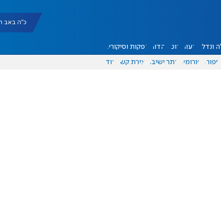
כ"ה באב תשפ"ו |
 ונדל"ן
דעות
אוכל
יהדות
הפקות וסיקורים
ספורט
פורומים
אתר ישיבה
יצירת קשר
עוד