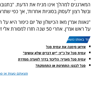
המארגנים למהלך אינו מניח את הדעת. "בתגוב
ובשל רצון 'לעסוק בסוגיות אחרות', אך כפי שתרא
"גאוות אמ"ן מאז הכישלון של יום כיפור היא על
על ראש אמ"ן. אחרי 50 שנה חזרו למסורת אלי זעירא שאסור לשמוע אף דעה שונה", סיכם סגל.
עוד באותו נושא:
איראן סימנה את עמית סגל
עמית סגל על כ"ץ: "יש דברים שלא עושים"
עמית סגל מעריך: הליכוד בדרך לוועדה מסדרת
סגל לבנט: התחרטת או התחמקת?
מצאתם טעות או פרס