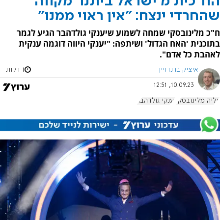
הח"כית מ'ישראל ביתנו' מקווה
שהחרדי ינצח: "אין ראוי ממנו"
ח"כ מלינובסקי שמחה לשמוע שיענקי גולדהבר הגיע לגמר
בתוכנית 'האח הגדול' ושיתפה: "יענקי היווה דוגמה ענקית
לאהבת כל אדם".
איציק ברנדויין
1 דקות
10.09.23, 12:51
יוליה מלינובסקי
יענקי גולדהבר