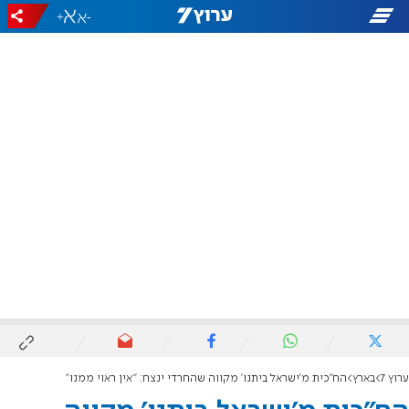
+
-
ערוץ 7
בארץ
הח"כית מ'ישראל ביתנו' מקווה שהחרדי ינצח: "אין ראוי ממנו"