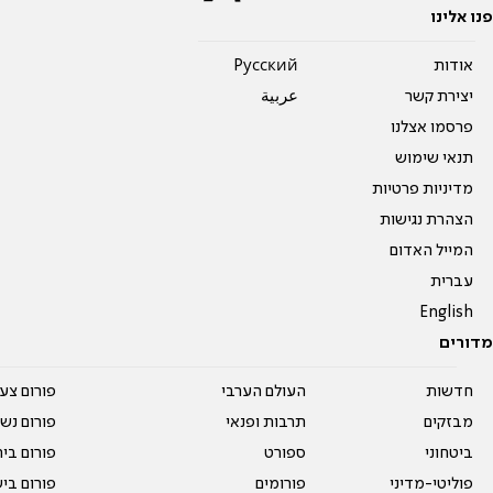
פנו אלינו
אודות
Pусский
יצירת קשר
عربية
פרסמו אצלנו
תנאי שימוש
מדיניות פרטיות
הצהרת נגישות
המייל האדום
עברית
English
מדורים
חדשות
העולם הערבי
פורום צע
מבזקים
תרבות ופנאי
פורום נשו
ביטחוני
ספורט
פורום בי
פוליטי-מדיני
פורומים
פורום בי